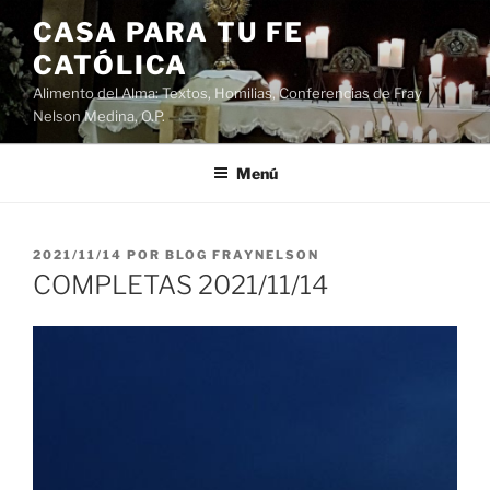
Saltar
CASA PARA TU FE
al
CATÓLICA
contenido
Alimento del Alma: Textos, Homilias, Conferencias de Fray
Nelson Medina, O.P.
Menú
PUBLICADO
2021/11/14
POR
BLOG FRAYNELSON
EL
COMPLETAS 2021/11/14