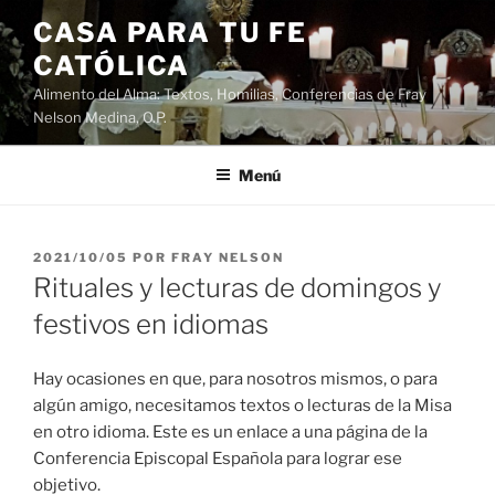
Saltar
CASA PARA TU FE
al
CATÓLICA
contenido
Alimento del Alma: Textos, Homilias, Conferencias de Fray
Nelson Medina, O.P.
Menú
PUBLICADO
2021/10/05
POR
FRAY NELSON
EL
Rituales y lecturas de domingos y
festivos en idiomas
Hay ocasiones en que, para nosotros mismos, o para
algún amigo, necesitamos textos o lecturas de la Misa
en otro idioma. Este es un enlace a una página de la
Conferencia Episcopal Española para lograr ese
objetivo.