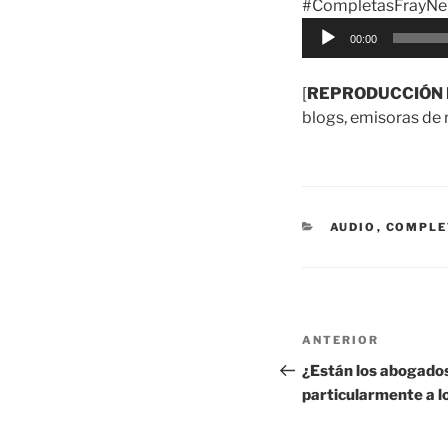
#CompletasFrayNel
Reproductor
00:00
de
audio
[
REPRODUCCIÓN 
blogs, emisoras de r
CATEGORÍAS
AUDIO
,
COMPLE
Navegación
Entrada
ANTERIOR
de
anterior:
¿Están los abogados
particularmente a l
entradas