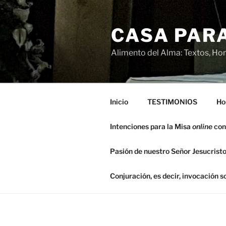
Saltar
al
CASA PARA
contenido
Alimento del Alma: Textos, Hom
Inicio
TESTIMONIOS
Ho
Intenciones para la Misa
online
con
Pasión de nuestro Señor Jesucristo
Conjuración, es decir, invocación 