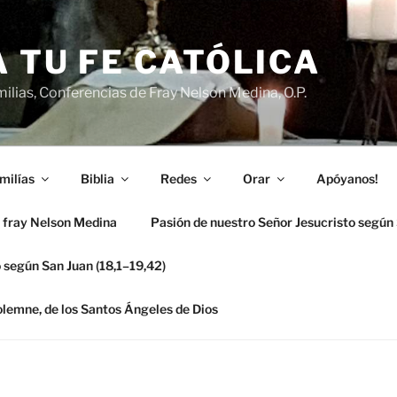
 TU FE CATÓLICA
ilias, Conferencias de Fray Nelson Medina, O.P.
milías
Biblia
Redes
Orar
Apóyanos!
 fray Nelson Medina
Pasión de nuestro Señor Jesucristo según
 según San Juan (18,1–19,42)
solemne, de los Santos Ángeles de Dios