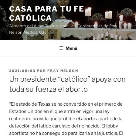
Saltar
CASA PARA TU FE
al
CATÓLICA
contenido
Alimento del Alma: Textos, Homilias, Conferencias de Fray
Nelson Medina, O.P.
Menú
PUBLICADO
2021/09/03
POR
FRAY NELSON
EL
Un presidente “católico” apoya con
toda su fuerza el aborto
“El estado de Texas se ha convertido en el primero de
Estados Unidos en el que entra en vigor una ley
realmente provida que prohíbe el aborto a partir de la
detección del latido cardiaco del no nacido. El lobby
abortista no ha conseguido paralizarla en la justicia. El