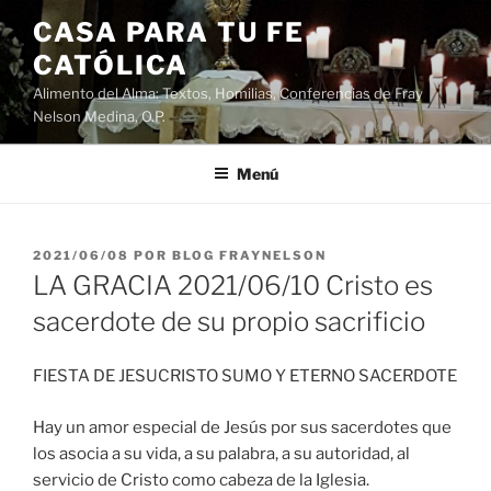
Saltar
CASA PARA TU FE
al
CATÓLICA
contenido
Alimento del Alma: Textos, Homilias, Conferencias de Fray
Nelson Medina, O.P.
Menú
PUBLICADO
2021/06/08
POR
BLOG FRAYNELSON
EL
LA GRACIA 2021/06/10 Cristo es
sacerdote de su propio sacrificio
FIESTA DE JESUCRISTO SUMO Y ETERNO SACERDOTE
Hay un amor especial de Jesús por sus sacerdotes que
los asocia a su vida, a su palabra, a su autoridad, al
servicio de Cristo como cabeza de la Iglesia.