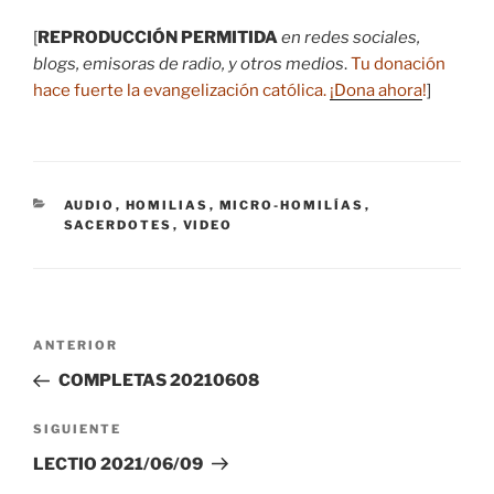
[
REPRODUCCIÓN PERMITIDA
en redes sociales,
blogs, emisoras de radio, y otros medios
.
Tu donación
hace fuerte la evangelización católica.
¡Dona ahora
!
]
CATEGORÍAS
AUDIO
,
HOMILIAS
,
MICRO-HOMILÍAS
,
SACERDOTES
,
VIDEO
Navegación
Entrada
ANTERIOR
de
anterior:
COMPLETAS 20210608
entradas
Siguiente
SIGUIENTE
entrada
LECTIO 2021/06/09