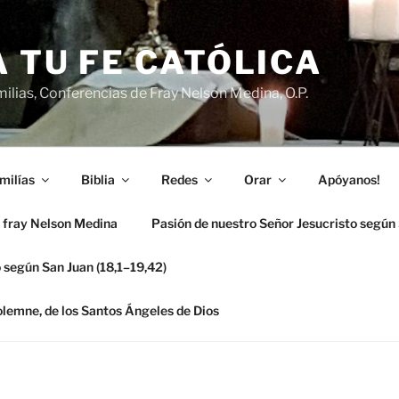
 TU FE CATÓLICA
ilias, Conferencias de Fray Nelson Medina, O.P.
milías
Biblia
Redes
Orar
Apóyanos!
 fray Nelson Medina
Pasión de nuestro Señor Jesucristo según
 según San Juan (18,1–19,42)
solemne, de los Santos Ángeles de Dios