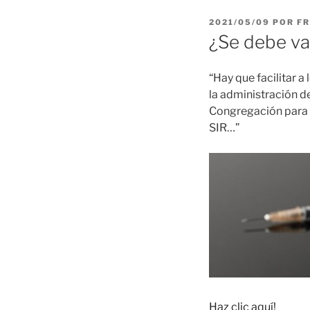
PUBLICADO
2021/05/09
POR
FR
EL
¿Se debe va
“Hay que facilitar a
la administración de
Congregación para e
SIR…”
Haz clic aquí!