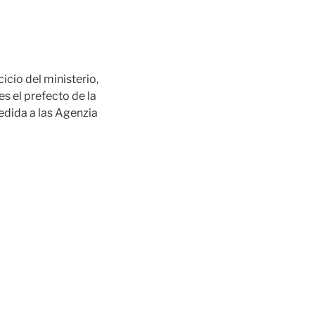
cicio del ministerio,
es el prefecto de la
edida a las Agenzia