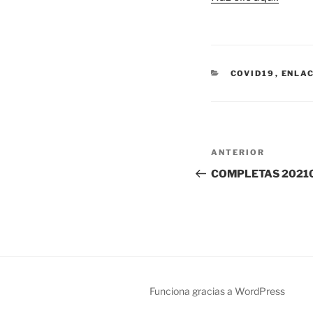
CATEGORÍAS
COVID19
,
ENLAC
Navegación
Entrada
ANTERIOR
de
anterior:
COMPLETAS 2021
entradas
Funciona gracias a WordPress