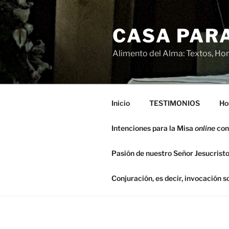
Saltar
al
CASA PARA
contenido
Alimento del Alma: Textos, Hom
Inicio
TESTIMONIOS
Ho
Intenciones para la Misa
online
con
Pasión de nuestro Señor Jesucristo
Conjuración, es decir, invocación 