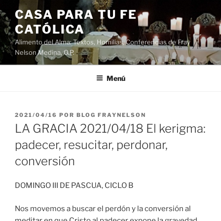
Saltar
CASA PARA TU FE
al
CATÓLICA
contenido
Alimento del Alma: Textos, Homilias, Conferencias de Fray
Nelson Medina, O.P.
Menú
PUBLICADO
2021/04/16
POR
BLOG FRAYNELSON
EL
LA GRACIA 2021/04/18 El kerigma:
padecer, resucitar, perdonar,
conversión
DOMINGO III DE PASCUA, CICLO B
Nos movemos a buscar el perdón y la conversión al
meditar en que Cristo al padecer expone la gravedad