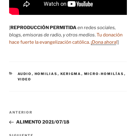
[
REPRODUCCIÓN PERMITIDA
en redes sociales,
blogs, emisoras de radio, y otros medios
.
Tu donación
hace fuerte la evangelización católica.
¡Dona ahora
!
]
CATEGORÍAS
AUDIO
,
HOMILIAS
,
KERIGMA
,
MICRO-HOMILÍAS
,
VIDEO
Navegación
Entrada
ANTERIOR
de
anterior:
ALIMENTO 2021/07/18
entradas
Siguiente
SIGUIENTE