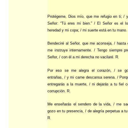
Protégeme, Dios mío, que me refugio en ti; / y
Señor: “Tú eres mi bien.” / El Señor es el l
heredad y mi copa; / mi suerte está en tu mano.
Bendeciré al Señor, que me aconseja, / hasta
me instruye internamente. / Tengo siempre pr
Señor, / con él a mi derecha no vacilaré. R.
Por eso se me alegra el corazón, / se g
entrañas, / y mi carne descansa serena. / Por
entregarás a la muerte, / ni dejarás a tu fiel 
corrupción. R.
Me enseñarás el sendero de la vida, / me sa
gozo en tu presencia, / de alegría perpetua a t
R.