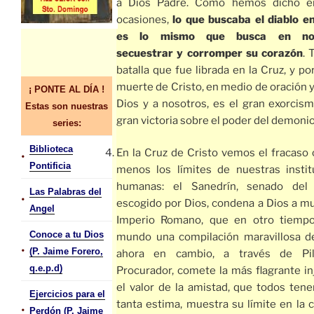
a Dios Padre. Como hemos dicho e
ocasiones,
lo que buscaba el diablo e
es lo mismo que busca en nos
secuestrar y corromper su corazón
. 
batalla que fue librada en la Cruz, y por
muerte de Cristo, en medio de oración 
¡ PONTE AL DÍA !
Dios y a nosotros, es el gran exorcism
Estas son nuestras
gran victoria sobre el poder del demonio
series:
Biblioteca
En la Cruz de Cristo vemos el fracaso 
•
Pontificia
menos los límites de nuestras instit
humanas: el Sanedrín, senado del
Las Palabras del
•
escogido por Dios, condena a Dios a mu
Angel
Imperio Romano, que en otro tiempo
Conoce a tu Dios
mundo una compilación maravillosa de
•
(P. Jaime Forero,
ahora en cambio, a través de Pil
q.e.p.d)
Procurador, comete la más flagrante inj
el valor de la amistad, que todos ten
Ejercicios para el
tanta estima, muestra su límite en la 
•
Perdón (P. Jaime