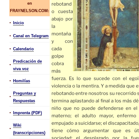
en
rebotand
FRAYNELSON.COM:
o cuesta
abajo por
•
Inicio
la
montaña
•
Canal en Telegram
y con
•
cada
Calendario
golpe
Predicación de
cobra
•
viva voz
más
fuerza. Es lo que sucede con el egoí
•
Homilías
violencia o la mentira. Y a medida que e
rebotando entre nosotros su recorrido
Preguntas y
•
termina aplastando al final a los más déb
Respuestas
niño que no puede defenderse en el 
•
Imprenta (PDF)
materno; el adulto mayor, enfermo 
empujado a suicidarse; el discapacitado
Wiki
•
tiene cómo argumentar que es út
(transcripciones)
sociedad; el desplazado por la fue