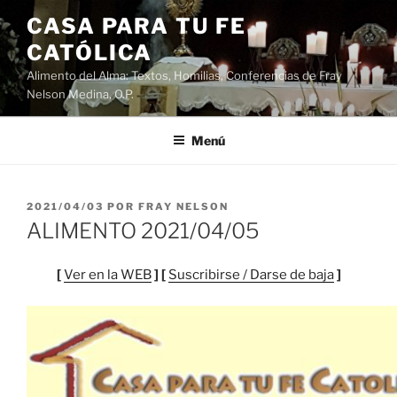
Saltar
CASA PARA TU FE
al
CATÓLICA
contenido
Alimento del Alma: Textos, Homilias, Conferencias de Fray
Nelson Medina, O.P.
Menú
PUBLICADO
2021/04/03
POR
FRAY NELSON
EL
ALIMENTO 2021/04/05
[
Ver en la WEB
] [
Suscribirse / Darse de baja
]