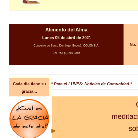
Alimento del Alma
Lunes 05 de abril de 2021
No. 
Convento de Santo Domingo, Bogotá, COLOMBIA.
Tel. +57 (1) 249-3385
Cada día tiene su
* Para el LUNES: Noticias de Comunidad *
gracia…
meditac
so