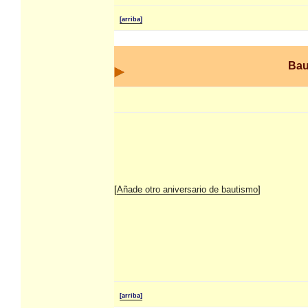
[arriba]
Bau
[
Añade otro aniversario de bautismo
]
[arriba]