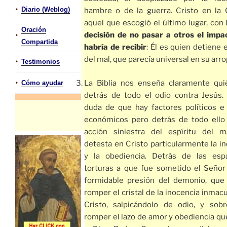
•
Diario (Weblog)
hambre o de la guerra. Cristo en la 
aquel que escogió el último lugar, con
Oración
•
decisión de no pasar a otros el impa
Compartida
habría de recibir
: Él es quien detiene 
del mal, que parecía universal en su arro
•
Testimonios
•
La Biblia nos enseña claramente qui
Cómo ayudar
detrás de todo el odio contra Jesús.
duda de que hay factores políticos e 
económicos pero detrás de todo ello 
acción siniestra del espíritu del m
detesta en Cristo particularmente la i
y la obediencia. Detrás de las esp
torturas a que fue sometido el Señor 
formidable presión del demonio, que 
romper el cristal de la inocencia inmac
Cristo, salpicándolo de odio, y sobr
romper el lazo de amor y obediencia qu