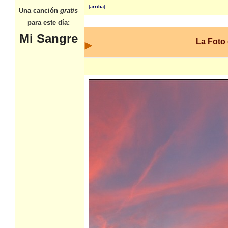
[arriba]
Una canción
gratis
para este día:
Mi Sangre
La Foto