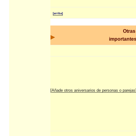
[arriba]
Otras
importantes
[
Añade otros aniversarios de personas o parejas