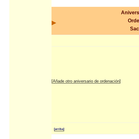
Anivers
Orde
Sac
[
Añade otro aniversario de ordenación
]
[arriba]