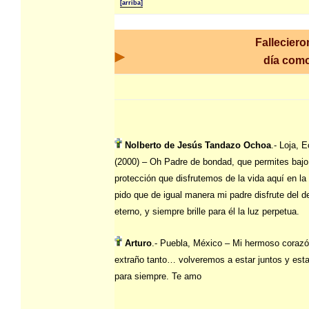
[arriba]
Falleciero
día com
Nolberto de Jesús Tandazo Ochoa
.- Loja, 
(2000) – Oh Padre de bondad, que permites bajo
protección que disfrutemos de la vida aquí en la t
pido que de igual manera mi padre disfrute del 
eterno, y siempre brille para él la luz perpetua.
Arturo
.- Puebla, México – Mi hermoso corazó
extraño tanto… volveremos a estar juntos y est
para siempre. Te amo