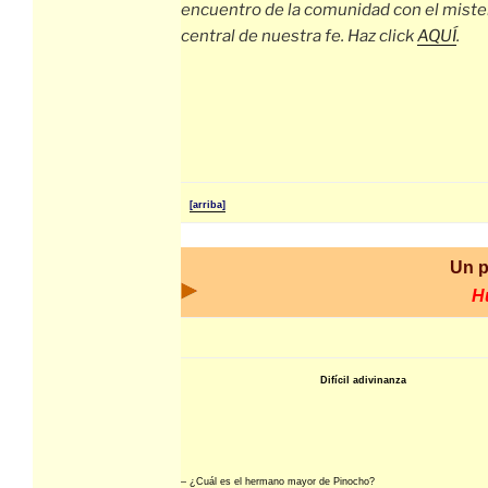
encuentro de la comunidad con el miste
central de nuestra fe. Haz click
AQUÍ
.
[arriba]
Un 
H
Difícil adivinanza
– ¿Cuál es el hermano mayor de Pinocho?