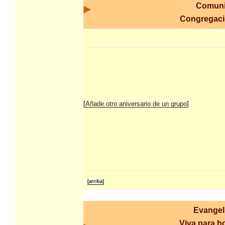
Comuni
Congregac
[
Añade otro aniversario de un grupo
]
[arriba]
Evangel
Viva para ho