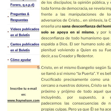
de los discípulos; la opinión pública, y 
Forero, q.e.p.d)
toda forma de democracia, se revela i
Preguntas &
frente a las manipulaciones de lo
•
Respuestas
adversarios de Cristo… en síntesis, la 
enseña una
sana desconfianza del hom
Videos publicados
•
solo se apoya en sí mismo
, y por l
en el Boletín
desconfianza de todo humanismo que l
espalda a Dios. El ser humano solo al
Cantos publicados
•
plenitud volviendo a Quien es su Fue
en el Boletín
decir, a su Creador y Redentor.
•
Cómo ayudar
Cristo, en el mismo Evangelio según S
se llamó a sí mismo “la Puerta”. Y es bell
Crucificado precisamente como una 
cercano a nuestros dolores, Cristo se 
Inscribe tu e-mail
próximo y prójimo de todo aquel que
en:
incluyéndo, por supuesto, a q
www.fraynelson.com
padecemos las consecuencias de n
propias culpas. Pero ya que Él se ha ac