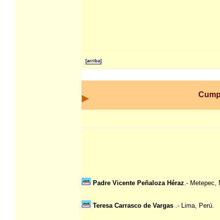
[arriba]
Cump
Padre Vicente Peñaloza Héraz
.- Metepec,
Teresa Carrasco de Vargas
.- Lima, Perú.