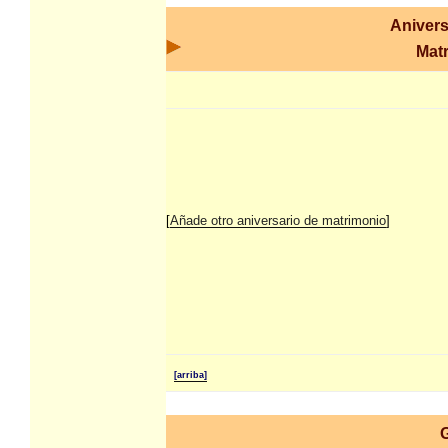
Anivers
Mat
[
Añade otro aniversario de matrimonio
]
[arriba]