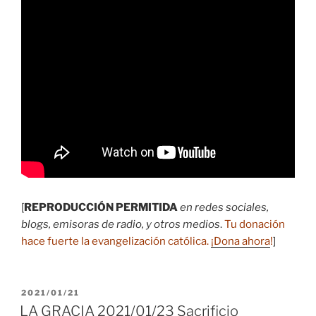
[
REPRODUCCIÓN PERMITIDA
en redes sociales,
blogs, emisoras de radio, y otros medios
.
Tu donación
hace fuerte la evangelización católica.
¡Dona ahora
!
]
PUBLICADO
2021/01/21
EL
LA GRACIA 2021/01/23 Sacrificio