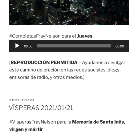
#CompletasFrayNelson para el
Jueves
Reproductor
00:00
00:00
de
audio
[
REPRODUCCIÓN PERMITIDA
– Ayúdanos a divulgar
este camino de oración en las redes sociales, blogs,
emisoras de radio, y otros medios.]
PUBLICADO
2021/01/21
EL
VÍSPERAS 2021/01/21
#VisperasFrayNelson para la
Memoria de Santa Inés,
virgen y mártir