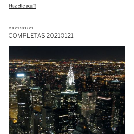
Haz clic aquí!
PUBLICADO
2021/01/21
EL
COMPLETAS 20210121