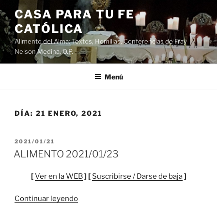
Saltar
CASA PARA TU FE
al
CATÓLICA
contenido
Alimento del Alma: Textos, Homilias, Conferencias de Fray
Nelson Medina, O.P.
Menú
DÍA:
21 ENERO, 2021
PUBLICADO
2021/01/21
EL
ALIMENTO 2021/01/23
[
Ver en la WEB
] [
Suscribirse / Darse de baja
]
“ALIMENTO
Continuar leyendo
2021/01/23”