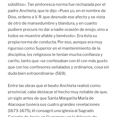
súbditos». Tan pintoresca norma fue rechazada por el
padre Anchieta, que le dijo: «Pues yo, en el nombre de
Dios, ordeno a V. R. que desnude ese afecto y se vista
de otro de mansedumbre y blandura, y en cuanto
pudiere procure no dar a nadie ocasión de enojo, sino a
todos se muestre afable y benévolo». Era ésta su
propia norma de conducta. Por eso, aunque era muy
riguroso como Superior en el mantenimiento de la
disciplina, los religiosos le tenían mucha confianza y
cariño, tanto que «se confesaban con él con más gusto
que con los confesores señalados y ordinarios, cosa sin
duda bien extraordinaria» (569).
Entre las obras que el beato Anchieta realizó como
provincial, cabe destacar el hecho muy notable de que,
un siglo antes de que Santa Margarita María de
Alacoque tuviera sus cuatro grandes revelaciones
(1673-1675), él consagró una iglesia al Sagrado
Corazón de Jesús en Guarapary, en la diócesis de