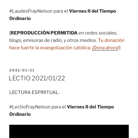
#LaudesFrayNelson para el
Viernes II del Tiempo
Ordinario
[
REPRODUCCIÓN PERMITIDA
en redes sociales,
blogs, emisoras de radio, y otros medios
.
Tu donación
hace fuerte la evangelización católica.
¡Dona ahora
!
]
PUBLICADO
2021/01/21
EL
LECTIO 2021/01/22
LECTURA ESPIRITUAL.
#LectioFrayNelson para el
Viernes II del Tiempo
Ordinario