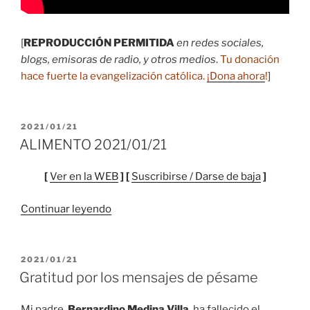
[
REPRODUCCIÓN PERMITIDA
en redes sociales,
blogs, emisoras de radio, y otros medios
.
Tu donación
hace fuerte la evangelización católica.
¡Dona ahora
!
]
PUBLICADO
2021/01/21
EL
ALIMENTO 2021/01/21
[
Ver en la WEB
] [
Suscribirse / Darse de baja
]
“ALIMENTO
Continuar leyendo
2021/01/21”
PUBLICADO
2021/01/21
EL
Gratitud por los mensajes de pésame
Mi padre,
Bernardino Medina Villa
, ha fallecido el