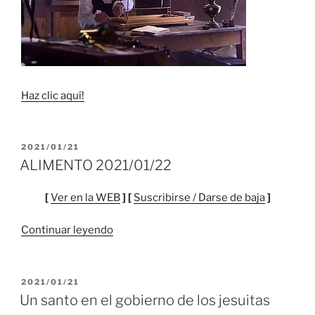
Haz clic aquí!
PUBLICADO
2021/01/21
EL
ALIMENTO 2021/01/22
[
Ver en la WEB
] [
Suscribirse / Darse de baja
]
“ALIMENTO
Continuar leyendo
2021/01/22”
PUBLICADO
2021/01/21
EL
Un santo en el gobierno de los jesuitas