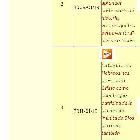
aprender,
2
2003/01/18
participa de mi
historia,
vivamos juntos
esta aventura”,
nos dice Jesús.
La Carta a los
Hebreos nos
presenta a
Cristo como
puente que
participa de la
3
perfección
2011/01/15
infinita de Dios
pero que
también