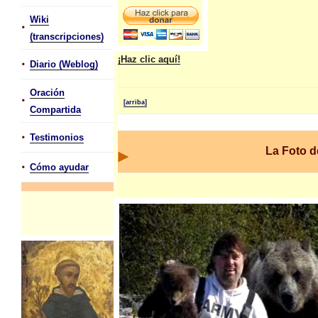
Wiki
•
(transcripciones)
¡Haz clic aquí!
•
Diario (Weblog)
Oración
•
[arriba]
Compartida
•
Testimonios
La Foto 
•
Cómo ayudar