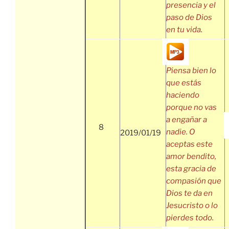
presencia y el
paso de Dios
en tu vida.
Piensa bien lo
que estás
haciendo
porque no vas
a engañar a
8
nadie. O
2019/01/19
aceptas este
amor bendito,
esta gracia de
compasión que
Dios te da en
Jesucristo o lo
pierdes todo.