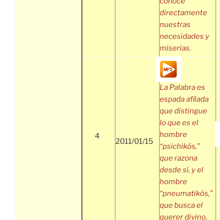
conoce
directamente
nuestras
necesidades y
miserias.
La Palabra es
espada afilada
que distingue
lo que es el
hombre
4
2011/01/15
“psichikós,”
que razona
desde sí, y el
hombre
“pneumatikós,”
que busca el
querer divino.