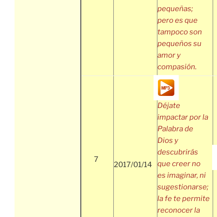
pequeñas;
pero es que
tampoco son
pequeños su
amor y
compasión.
Déjate
impactar por la
Palabra de
Dios y
descubrirás
7
que creer no
2017/01/14
es imaginar, ni
sugestionarse;
la fe te permite
reconocer la