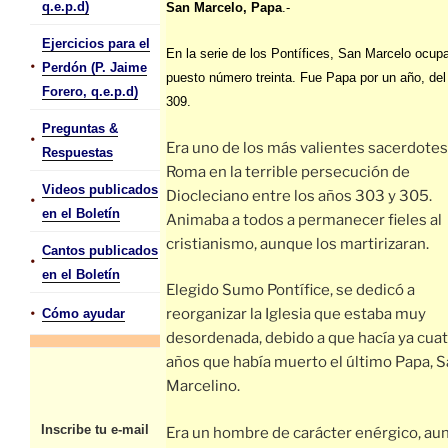
q.e.p.d)
San Marcelo, Papa
.-
Ejercicios para el
En la serie de los Pontífices, San Marcelo ocupa
•
Perdón (P. Jaime
puesto número treinta. Fue Papa por un año, del
Forero, q.e.p.d)
309.
Preguntas &
•
Era uno de los más valientes sacerdotes
Respuestas
Roma en la terrible persecución de
Videos publicados
Diocleciano entre los años 303 y 305.
•
en el Boletín
Animaba a todos a permanecer fieles al
cristianismo, aunque los martirizaran.
Cantos publicados
•
en el Boletín
Elegido Sumo Pontífice, se dedicó a
•
reorganizar la Iglesia que estaba muy
Cómo ayudar
desordenada, debido a que hacía ya cua
años que había muerto el último Papa, 
Marcelino.
Inscribe tu e-mail
Era un hombre de carácter enérgico, au