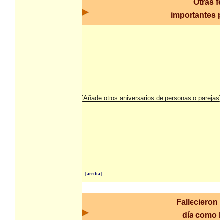
Otras 
importantes p
[
Añade otros aniversarios de personas o parejas
[arriba]
Fallecieron
día como