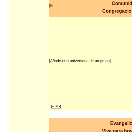
Comunid
Congregaci
[
Añade otro aniversario de un grupo
]
[arriba]
Evangeli
Viva para hoy