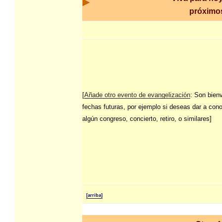
próximo
[
Añade otro evento de evangelización
: Son bien
fechas futuras, por ejemplo si deseas dar a con
algún congreso, concierto, retiro, o similares]
[arriba]