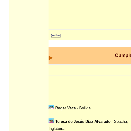
[arriba]
Cumpl
Roger Vaca
.- Bolivia
Teresa de Jesús Díaz Alvarado
.- Soacha,
Inglaterra