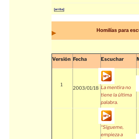
[arriba]
Homilías para es
Versión
Fecha
Escuchar
1
La mentira no
2003/01/18
tiene la última
palabra.
“Sígueme,
empieza a