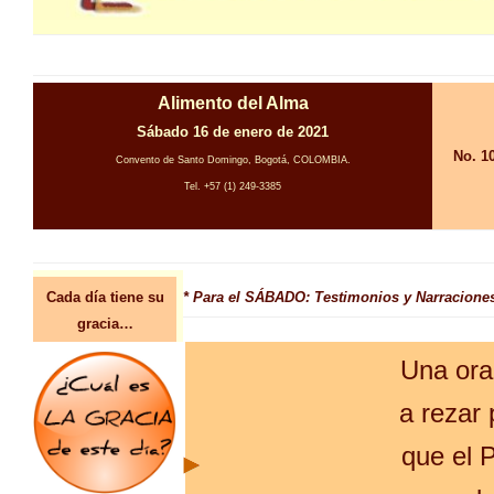
Alimento del Alma
Sábado 16 de enero de 2021
No. 1
Convento de Santo Domingo, Bogotá, COLOMBIA.
Tel. +57 (1) 249-3385
Cada día tiene su
* Para el SÁBADO: Testimonios y Narraciones
gracia…
Una ora
a rezar 
que el 