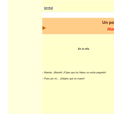
[arriba]
Un po
Hu
En la olla
– Manolo, ¡Manolo! ¡Fíjate que los fideos se están pegando!
– Pues por mi… ¡Déjalos que se maten!