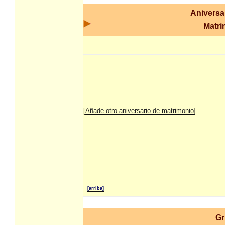
Aniversa
Matri
[
Añade otro aniversario de matrimonio
]
[arriba]
Gr