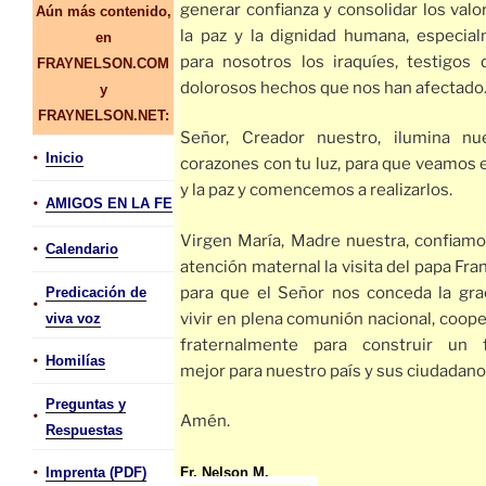
generar confianza y consolidar los valo
Aún más contenido,
la paz y la dignidad humana, especia
en
para nosotros los iraquíes, testigos 
FRAYNELSON.COM
dolorosos hechos que nos han afectado
y
FRAYNELSON.NET:
Señor, Creador nuestro, ilumina nu
•
Inicio
corazones con tu luz, para que veamos e
y la paz y comencemos a realizarlos.
•
AMIGOS EN LA FE
Virgen María, Madre nuestra, confiamo
•
Calendario
atención maternal la visita del papa Fra
para que el Señor nos conceda la gra
Predicación de
•
vivir en plena comunión nacional, coop
viva voz
fraternalmente para construir un 
•
Homilías
mejor para nuestro país y sus ciudadano
Preguntas y
•
Amén.
Respuestas
•
Fr. Nelson M.
Imprenta (PDF)