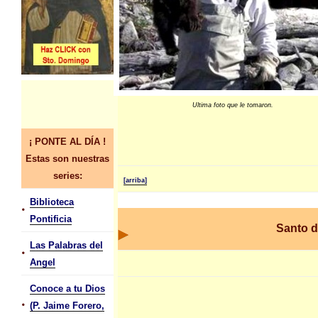
Ultima foto que le tomaron.
¡ PONTE AL DÍA !
Estas son nuestras
series:
[arriba]
Biblioteca
•
Pontificia
Santo d
Las Palabras del
•
Angel
Conoce a tu Dios
•
(P. Jaime Forero,