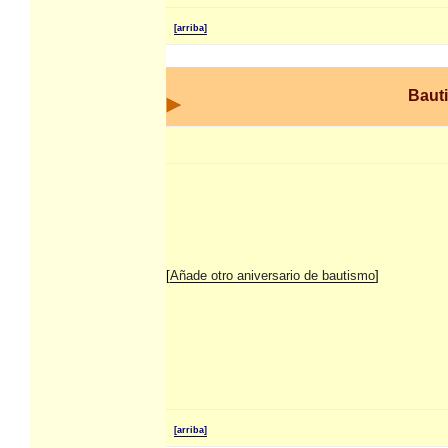
[arriba]
Baut
[
Añade otro aniversario de bautismo
]
[arriba]