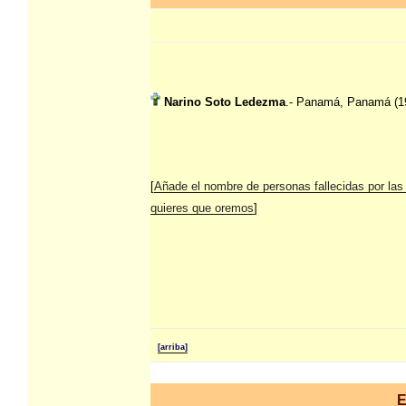
Narino Soto Ledezma
.- Panamá, Panamá (1
[
Añade el nombre de personas fallecidas por las
quieres que oremos
]
[arriba]
E