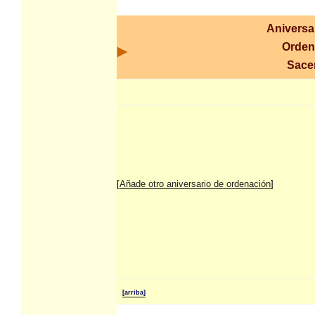
Aniversa
Orden
Sace
[
Añade otro aniversario de ordenación
]
[arriba]