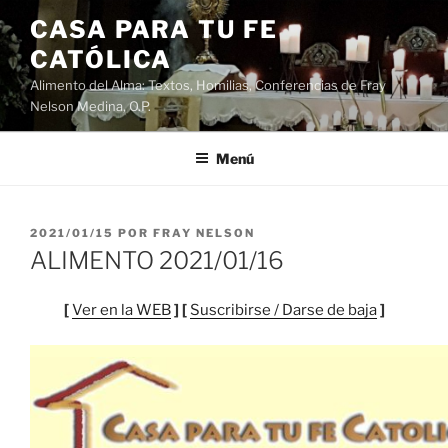
Saltar
CASA PARA TU FE
al
CATÓLICA
contenido
Alimento del Alma: Textos, Homilias, Conferencias de Fray
Nelson Medina, O.P.
Menú
PUBLICADO
2021/01/15
POR
FRAY NELSON
EL
ALIMENTO 2021/01/16
[
Ver en la WEB
] [
Suscribirse / Darse de baja
]