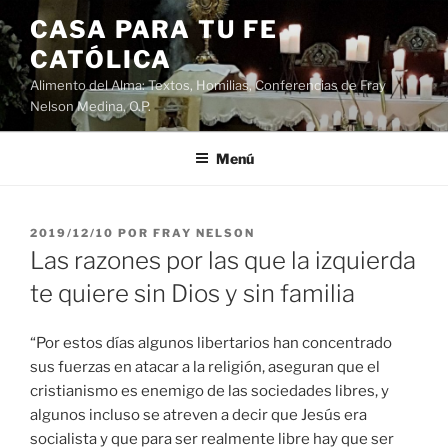
Saltar
CASA PARA TU FE
al
CATÓLICA
contenido
Alimento del Alma: Textos, Homilias, Conferencias de Fray
Nelson Medina, O.P.
Menú
PUBLICADO
2019/12/10
POR
FRAY NELSON
EL
Las razones por las que la izquierda
te quiere sin Dios y sin familia
“Por estos días algunos libertarios han concentrado
sus fuerzas en atacar a la religión, aseguran que el
cristianismo es enemigo de las sociedades libres, y
algunos incluso se atreven a decir que Jesús era
socialista y que para ser realmente libre hay que ser