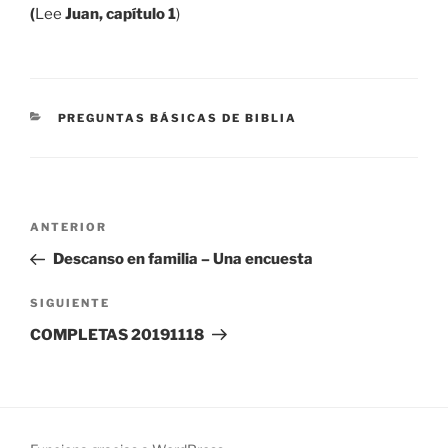
(
Lee
Juan, capítulo 1
)
CATEGORÍAS
PREGUNTAS BÁSICAS DE BIBLIA
Navegación
Entrada
ANTERIOR
de
anterior:
Descanso en familia – Una encuesta
entradas
Siguiente
SIGUIENTE
entrada
COMPLETAS 20191118