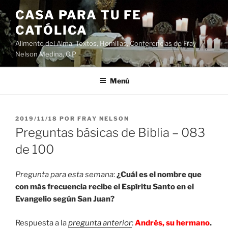
Saltar
CASA PARA TU FE
al
CATÓLICA
contenido
Alimento del Alma: Textos, Homilias, Conferencias de Fray
Nelson Medina, O.P.
Menú
PUBLICADO
2019/11/18
POR
FRAY NELSON
EL
Preguntas básicas de Biblia – 083
de 100
Pregunta para esta semana
:
¿Cuál es el nombre que
con más frecuencia recibe el Espíritu Santo en el
Evangelio según San Juan?
Respuesta a la
pregunta anterior
:
Andrés, su hermano
.