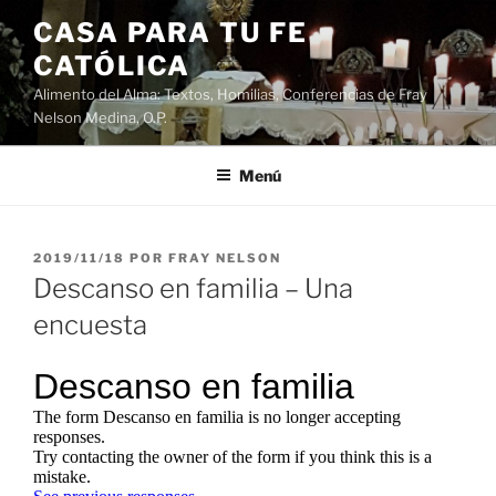
Saltar
CASA PARA TU FE
al
CATÓLICA
contenido
Alimento del Alma: Textos, Homilias, Conferencias de Fray
Nelson Medina, O.P.
Menú
PUBLICADO
2019/11/18
POR
FRAY NELSON
EL
Descanso en familia – Una
encuesta