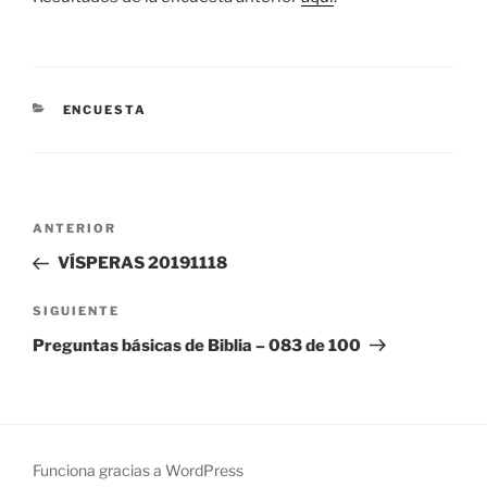
CATEGORÍAS
ENCUESTA
Navegación
Entrada
ANTERIOR
de
anterior:
VÍSPERAS 20191118
entradas
Siguiente
SIGUIENTE
entrada
Preguntas básicas de Biblia – 083 de 100
Funciona gracias a WordPress