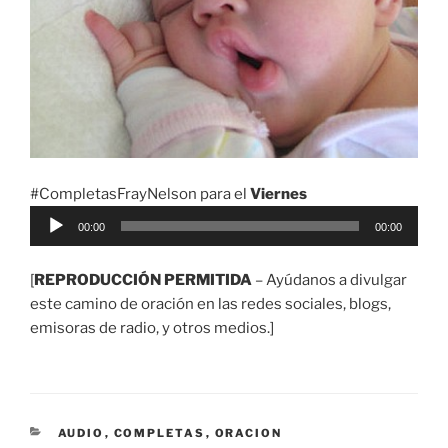
#CompletasFrayNelson para el
Viernes
Reproductor
00:00
00:00
de
audio
[
REPRODUCCIÓN PERMITIDA
– Ayúdanos a divulgar
este camino de oración en las redes sociales, blogs,
emisoras de radio, y otros medios.]
CATEGORÍAS
AUDIO
,
COMPLETAS
,
ORACION