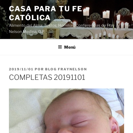
Saltar
CASA PARA TU FE
al
CATÓLICA
contenido
Alimento del Alma: Textos, Homilias, Conferencias de Fray
Nelson Medina, O.P.
Menú
PUBLICADO
2019/11/01
POR
BLOG FRAYNELSON
EL
COMPLETAS 20191101