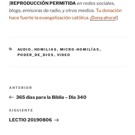
[
REPRODUCCIÓN PERMITIDA
en redes sociales,
blogs, emisoras de radio, y otros medios
.
Tu donación
hace fuerte la evangelización católica.
¡Dona ahora
!
]
CATEGORÍAS
AUDIO
,
HOMILIAS
,
MICRO-HOMILÍAS
,
PODER_DE_DIOS
,
VIDEO
Navegación
Entrada
ANTERIOR
de
anterior:
365 días para la Biblia – Día 340
entradas
Siguiente
SIGUIENTE
entrada
LECTIO 20190806