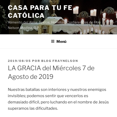
Saltar
CASA PARA TU FE
al
CATÓLICA
contenido
Alimento del Alma: Textos, Homilias, Conferencias de Fray
Nelson Medina, O.P.
Menú
PUBLICADO
2019/08/05
POR
BLOG FRAYNELSON
EL
LA GRACIA del Miércoles 7 de
Agosto de 2019
Nuestras batallas son interiores y nuestros enemigos
invisibles; podemos sentir que vencerlos es
demasiado difícil, pero luchando en el nombre de Jesús
superamos las dificultades.