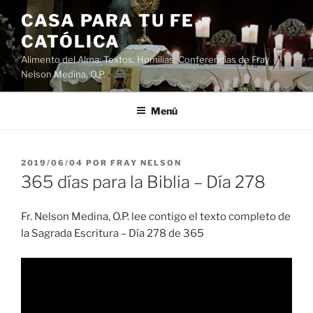
Saltar
CASA PARA TU FE
al
CATÓLICA
contenido
Alimento del Alma: Textos, Homilias, Conferencias de Fray
Nelson Medina, O.P.
Menú
PUBLICADO
2019/06/04
POR
FRAY NELSON
EL
365 días para la Biblia – Día 278
Fr. Nelson Medina, O.P. lee contigo el texto completo de
la Sagrada Escritura – Día 278 de 365