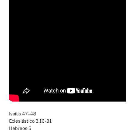
Isaías 47–48
Eclesiástico 3,16-31
Hebreos 5