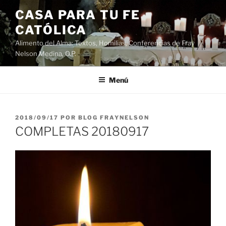
Saltar
CASA PARA TU FE
al
CATÓLICA
contenido
Alimento del Alma: Textos, Homilias, Conferencias de Fray
Nelson Medina, O.P.
Menú
PUBLICADO
2018/09/17
POR
BLOG FRAYNELSON
EL
COMPLETAS 20180917