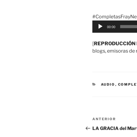
#CompletasFrayNel
Reproductor
00:00
de
audio
[
REPRODUCCIÓN 
blogs, emisoras de r
CATEGORÍAS
AUDIO
,
COMPLE
Navegación
Entrada
ANTERIOR
de
anterior:
LA GRACIA del Mart