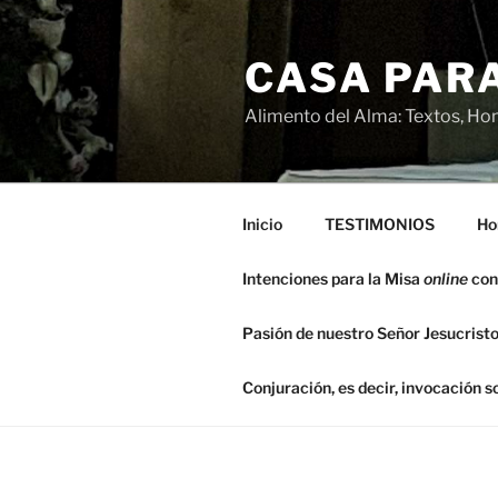
Saltar
al
CASA PARA
contenido
Alimento del Alma: Textos, Hom
Inicio
TESTIMONIOS
Ho
Intenciones para la Misa
online
con
Pasión de nuestro Señor Jesucristo
Conjuración, es decir, invocación 