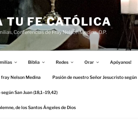
 TU FE CATÓLICA
ilias, Conferencias de Fray Nelson Medina, O.P.
milías
Biblia
Redes
Orar
Apóyanos!
 fray Nelson Medina
Pasión de nuestro Señor Jesucristo según
 según San Juan (18,1–19,42)
solemne, de los Santos Ángeles de Dios