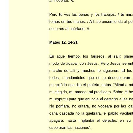
al inocente. R.
Pero tú ves las penas y los trabajos, / tú mir
tomas en tus manos. / A ti se encomienda el pob
socorres al huérfano. R.
Mateo 12, 14-21
:
En aquel tiempo, los fariseos, al salir, plan
modo de acabar con Jesús. Pero Jesús se ent
marchó de allí y muchos le siguieron. El los
todos, mandándoles que no lo descubrieran.
cumplió lo que dijo el profeta Isaías: “Mirad a mi
mi elegido, mi amado, mi predilecto. Sobre él h
mi espíritu para que anuncie el derecho a las n
No porfiará, no gritará, no voceará por las ca
caña cascada no la quebrará, el pabilo vacilan
apagará, hasta implantar el derecho; en su
esperarán las naciones”.