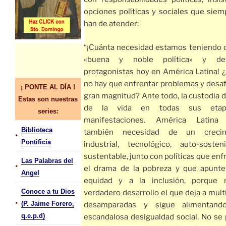
opciones políticas y sociales que siem
han de atender:
“¡Cuánta necesidad estamos teniendo 
«buena y noble política» y d
protagonistas hoy en América Latina! 
no hay que enfrentar problemas y desaf
¡ PONTE AL DÍA !
gran magnitud? Ante todo, la custodia d
Estas son nuestras
de la vida en todas sus eta
series:
manifestaciones. América Latina 
Biblioteca
también necesidad de un crecim
•
Pontificia
industrial, tecnológico, auto-soste
sustentable, junto con políticas que en
Las Palabras del
•
el drama de la pobreza y que apunte
Angel
equidad y a la inclusión, porque
Conoce a tu Dios
verdadero desarrollo el que deja a mult
•
(P. Jaime Forero,
desamparadas y sigue alimentand
q.e.p.d)
escandalosa desigualdad social. No se