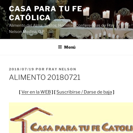
Saltar
CASA PARA TU FE
al
CATÓLICA
contenido
Alimento del Alma: Textos, Homilias, Conferencias de Fray
Nelson Medina, O.P.
Menú
PUBLICADO
2018/07/19
POR
FRAY NELSON
EL
ALIMENTO 20180721
[
Ver en la WEB
] [
Suscribirse / Darse de baja
]