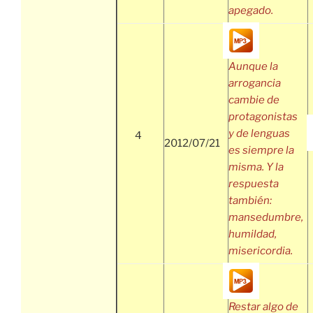
apegado.
Aunque la
arrogancia
cambie de
protagonistas
y de lenguas
4
2012/07/21
es siempre la
misma. Y la
respuesta
también:
mansedumbre,
humildad,
misericordia.
Restar algo de