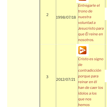
Entregarle el
trono de
2
nuestra
1998/07/18
voluntad a
Jesucristo para
que Él reine en
nosotros.
Cristo es signo
de
contradicción
porque para
3
2012/07/21
reinar en él
han de caer los
ídolos a los
que nos
hemos