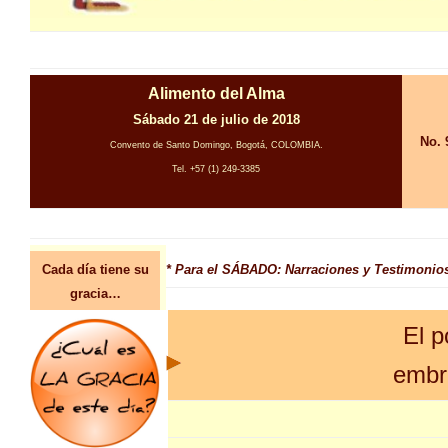
Alimento del Alma
Sábado 21 de julio de 2018
No. 
Convento de Santo Domingo, Bogotá, COLOMBIA.
Tel. +57 (1) 249-3385
Cada día tiene su
* Para el SÁBADO: Narraciones y Testimonios
gracia…
El p
embr