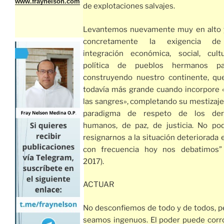
www.fraynelson.com
de explotaciones salvajes.
Levantemos nuevamente muy en alto
concretamente la exigencia d
integración económica, social, cult
política de pueblos hermanos pa
construyendo nuestro continente, qu
todavía más grande cuando incorpore 
las sangres», completando su mestizaje,
paradigma de respeto de los der
humanos, de paz, de justicia. No p
resignarnos a la situación deteriorada 
con frecuencia hoy nos debatimos” (
2017).
ACTUAR
No desconfiemos de todo y de todos, p
seamos ingenuos. El poder puede cor