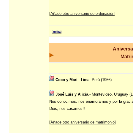
[
Añade otro aniversario de ordenación
]
[arriba]
Aniversa
Matr
Coco y Mari
.- Lima, Perú (1966)
José Luis y Alicia
.- Montevideo, Uruguay (1
Nos conocimos, nos enamoramos y por la graci
Dios, nos casamos!!
[
Añade otro aniversario de matrimonio
]