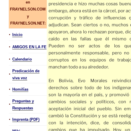
en
presidencia e hizo muchas cosas buena
FRAYNELSON.COM
embargo, ahora está en la cárcel, por a
y
corrupción y tráfico de influencias 
FRAYNELSON.NET:
adjudican. Sean ciertos o no, muchos 
apoyaron, ahora lo rechazan porque, dic
•
Inicio
caído en las fallas que él mismo cr
Pueden no ser actos de los qu
•
AMIGOS EN LA FE
personalmente responsable, pero no 
•
Calendario
corruptos en los equipos de trabaj
manchan todo a su alrededor.
Predicación de
•
viva voz
En Bolivia, Evo Morales reivindi
derechos sobre todo de los indígena
•
Homilías
son la mayoría en el país, y promovió 
Preguntas y
cambios sociales y políticos, con
•
Respuestas
aceptación inicial del pueblo. Sin em
cambió la Constitución y se está reelig
•
Imprenta (PDF)
con la intención, dice, de consolid
cambios que ha impulsado. Hoy, u