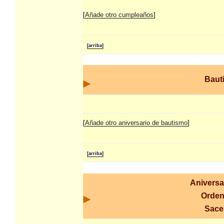
[
Añade otro cumpleaños
]
[arriba]
Baut
[
Añade otro aniversario de bautismo
]
[arriba]
Aniversa
Orden
Sace