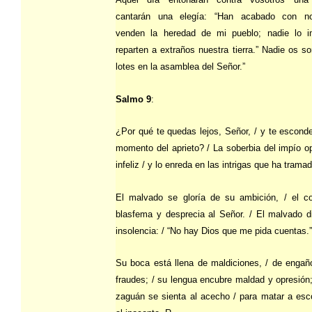
cantarán una elegía: “Han acabado con no
venden la heredad de mi pueblo; nadie lo i
reparten a extraños nuestra tierra.” Nadie os so
lotes en la asamblea del Señor.”
Salmo 9
:
¿Por qué te quedas lejos, Señor, / y te escond
momento del aprieto? / La soberbia del impío o
infeliz / y lo enreda en las intrigas que ha trama
El malvado se gloría de su ambición, / el co
blasfema y desprecia al Señor. / El malvado d
insolencia: / “No hay Dios que me pida cuentas.”
Su boca está llena de maldiciones, / de engañ
fraudes; / su lengua encubre maldad y opresión;
zaguán se sienta al acecho / para matar a esc