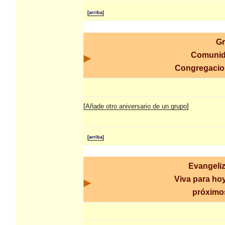
[arriba]
Gr
Comunid
Congregaci
[
Añade otro aniversario de un grupo
]
[arriba]
Evangeli
Viva para hoy
próximo