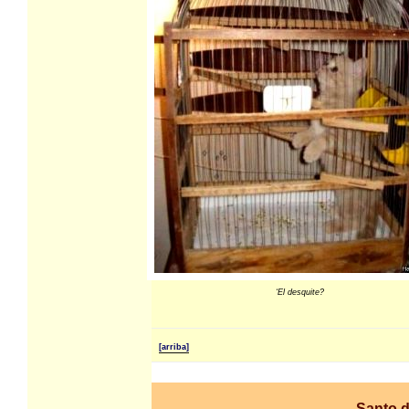
‘El desquite?
[arriba]
Santo d