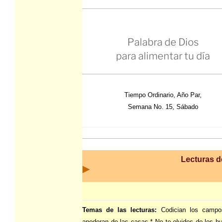
Palabra de Dios
para alimentar tu día
Tiempo Ordinario, Año Par,
Semana No. 15, Sábado
Lecturas de
Temas de las lecturas:
Codician los camp
apoderan de las casas * No te olvides de los h