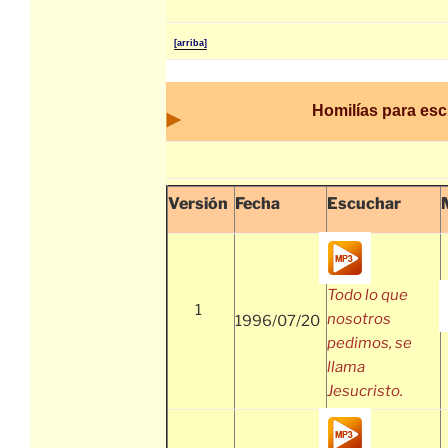
[arriba]
Homilías para es
Versión
Fecha
Escuchar
Todo lo que
1
nosotros
1996/07/20
pedimos, se
llama
Jesucristo.