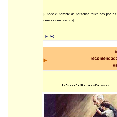
[
Añade el nombre de personas fallecidas por las
quieres que oremos
]
[arriba]
E
recomendado
es
La Escuela Católica: comunión de amor