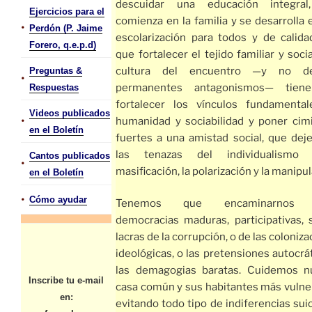
descuidar una educación integral
Ejercicios para el
comienza en la familia y se desarrolla 
•
Perdón (P. Jaime
escolarización para todos y de calida
Forero, q.e.p.d)
que fortalecer el tejido familiar y soci
cultura del encuentro —y no d
Preguntas &
•
permanentes antagonismos— tien
Respuestas
fortalecer los vínculos fundamenta
Videos publicados
•
humanidad y sociabilidad y poner cim
en el Boletín
fuertes a una amistad social, que deje
las tenazas del individualismo
Cantos publicados
•
masificación, la polarización y la manipul
en el Boletín
•
Cómo ayudar
Tenemos que encaminarnos h
democracias maduras, participativas, s
lacras de la corrupción, o de las coloniz
ideológicas, o las pretensiones autocrá
las demagogias baratas. Cuidemos n
Inscribe tu e-mail
casa común y sus habitantes más vulne
en:
evitando todo tipo de indiferencias sui