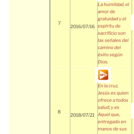
La humildad, el
amor de
gratuidad y el
7
espíritu de
2016/07/16
sacrificio son
las señales del
camino del
éxito según
Dios.
En la cruz,
Jesús es quien
ofrece a todos
salud; y es
8
Aquel que,
2018/07/21
entregado en
manos de sus