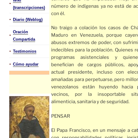
Wiki
•
número de indígenas ya no está de a
(transcripciones)
con él.
•
Diario (Weblog)
No traigo a colación los casos de Ch
Oración
•
Maduro en Venezuela, porque caye
Compartida
abusos extremos de poder, con sufrim
indecibles para la población. Quienes r
•
Testimonios
programas asistenciales y quien
•
Cómo ayudar
benefician de cargos públicos, apo
actual presidente, incluso con elec
amañadas para perpetuarse, pero millo
venezolanos están huyendo hacia 
vecinos, por la insoportable sit
alimenticia, sanitaria y de seguridad.
PENSAR
El Papa Francisco, en un mensaje a cat
con responsabilidades políticas, insis