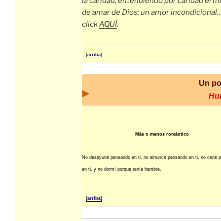
la caridad, entendiendo por caridad el 
de amar de Dios: un amor incondicional
click
AQUÍ
.
[arriba]
Un po
Hu
Más o menos romántico
No desayuné pensando en ti, no almorcé pensando en ti, no cené 
en ti, y no dormí porque tenía hambre.
[arriba]