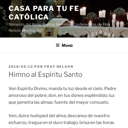
Saltar
CASA PARA TU FE
al
CATÓLICA
contenido
Alimento del Alma: Textos, Homilias, Conferencias de Fray
Nelson Medina, O.P.
Menú
PUBLICADO
2018/05/12
POR
FRAY NELSON
EL
Himno al Espíritu Santo
Ven Espíritu Divino, manda tu luz desde el cielo. Padre
amoroso del pobre; don, en tus dones espléndido; luz
que penetra las almas; fuente del mayor consuelo.
Ven, dulce huésped del alma, descanso de nuestro
esfuerzo, tregua en el duro trabajo, brisa en las horas