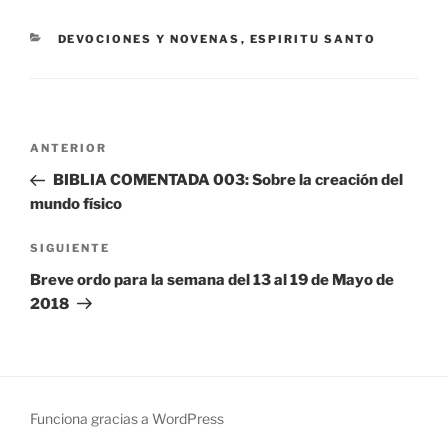
CATEGORÍAS
DEVOCIONES Y NOVENAS
,
ESPIRITU SANTO
Navegación
Entrada
ANTERIOR
de
anterior:
BIBLIA COMENTADA 003: Sobre la creación del
entradas
mundo físico
Siguiente
SIGUIENTE
entrada
Breve ordo para la semana del 13 al 19 de Mayo de
2018
Funciona gracias a WordPress