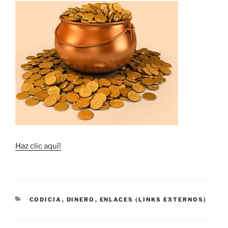
Haz clic aquí!
CATEGORÍAS
CODICIA
,
DINERO
,
ENLACES (LINKS EXTERNOS)