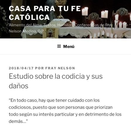
Saltar
CASA PARA TU FE
al
CATÓLICA
contenido
Alimento del Alma: Textos, Homilias, Conferencias de Fray
Nelson Medina, O.P.
Menú
PUBLICADO
2018/04/17
POR
FRAY NELSON
EL
Estudio sobre la codicia y sus
daños
“En todo caso, hay que tener cuidado con los
codiciosos, puesto que son personas que priorizan
todo según su interés particular y en detrimento de los
demás…”