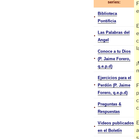
series:
F
e
Biblioteca
•
Pontificia
E
Las Palabras del
e
•
Angel
c
l
Conoce a tu Dios
•
(P. Jaime Forero,
¡
q.e.p.d)
m
Ejercicios para el
•
F
Perdón (P. Jaime
p
Forero, q.e.p.d)
c
Preguntas &
•
c
Respuestas
E
Videos publicados
•
a
en el Boletín
s