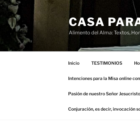
Saltar
al
CASA PARA
contenido
Alimento del Alma: Textos, Hom
Inicio
TESTIMONIOS
Ho
Intenciones para la Misa
online
con
Pasión de nuestro Señor Jesucristo
Conjuración, es decir, invocación 