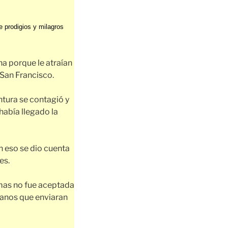
e prodigios y milagros
na porque le atraían
 San Francisco.
ntura se contagió y
había llegado la
 eso se dio cuenta
es.
 mas no fue aceptada
scanos que enviaran