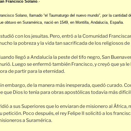
an Francisco Solano
.-
rancisco Solano, llamado “el Taumaturgo del nuevo mundo”, por la cantidad d
ue obtuvo en Suramérica, nació en 1549, en Montilla, Andalucía, España.
studió con los jesuitas. Pero, entró a la Comunidad Francisca
ucho la pobreza y la vida tan sacrificada de los religiosos de
uando llegó a Andalucía la peste del tifo negro, San Buenave
urió. Luego se enfermó también Francisco, y creyó que ya le 
ora de partir para la eternidad.
in embargo, de la manera más inesperada, quedó curado. Con
e que Dios lo tenía para obras apostólicas todavía más difícil
idió a sus Superiores que lo enviaran de misionero al África,
u petición. Poco después, el rey Felipe II solicitó a los franci
isioneros a Suramérica.