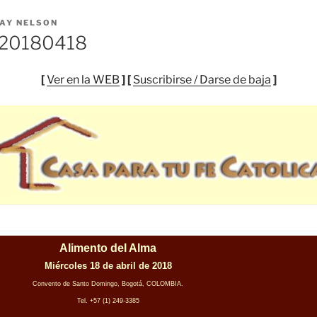
AY NELSON
20180418
[
Ver en la WEB
] [
Suscribirse / Darse de baja
]
Alimento del Alma
Miércoles 18 de abril de 2018
Convento de Santo Domingo, Bogotá, COLOMBIA.
Tel. +57 (1) 249-3385