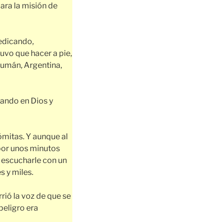
para la misión de
redicando,
tuvo que hacer a pie,
cumán, Argentina,
ando en Dios y
ómitas. Y aunque al
 por unos minutos
 escucharle con un
s y miles.
rió la voz de que se
peligro era