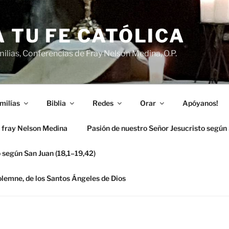
 TU FE CATÓLICA
ilias, Conferencias de Fray Nelson Medina, O.P.
milías
Biblia
Redes
Orar
Apóyanos!
 fray Nelson Medina
Pasión de nuestro Señor Jesucristo según
 según San Juan (18,1–19,42)
solemne, de los Santos Ángeles de Dios