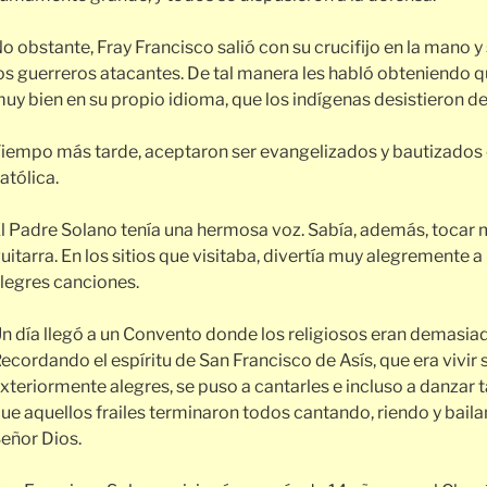
o obstante, Fray Francisco salió con su crucifijo en la mano y
os guerreros atacantes. De tal manera les habló obteniendo q
uy bien en su propio idioma, que los indígenas desistieron de
iempo más tarde, aceptaron ser evangelizados y bautizados e
atólica.
l Padre Solano tenía una hermosa voz. Sabía, además, tocar muy
uitarra. En los sitios que visitaba, divertía muy alegremente a
legres canciones.
n día llegó a un Convento donde los religiosos eran demasiad
ecordando el espíritu de San Francisco de Asís, que era vivir 
xteriormente alegres, se puso a cantarles e incluso a danzar
ue aquellos frailes terminaron todos cantando, riendo y bail
eñor Dios.