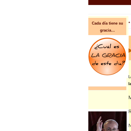
Cada día tiene su
*
gracia…
L
l
M
R
N