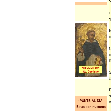
S
F
q
E
m
C
m
h
S
d
P
s
¡ PONTE AL DÍA !
m
Estas son nuestras