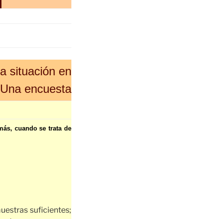
a situación en
– Una encuesta
más, cuando se trata de
uestras suficientes;