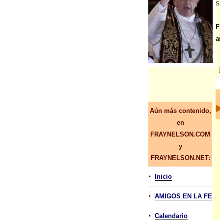
s
F
a
Aún más contenido,
en
FRAYNELSON.COM
y
FRAYNELSON.NET:
•
Inicio
•
AMIGOS EN LA FE
•
Calendario