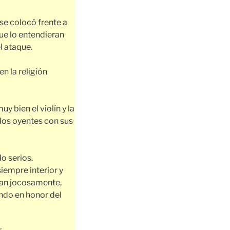
 se colocó frente a
ue lo entendieran
l ataque.
n la religión
 bien el violín y la
 los oyentes con sus
o serios.
siempre interior y
 tan jocosamente,
ando en honor del