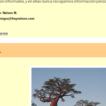
on informales, y en ellas nunca recogemos información perso
r. Nelson M.
migos@fraynelson.com
[arriba]