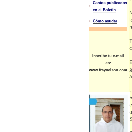
Cantos publicados
•
en el Boletín
N
l
•
Cómo ayudar
m
T
c
Inscribe tu e-mail
E
en:
g
www.fraynelson.com
a
U
R
e
q
S