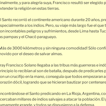
inalmente, y para alegría suya, Francisco resultó ser elegido 
xtender la religión en estas tierras.
l Santo recorrió el continente americano durante 20 años, p
specialmente a los indios. Pero, su viaje más largo fue el que 
on incontables peligros y sufrimientos, desde Lima hasta Tu
as pampas y el Chacó paraguayo.
Más de 3000 kilómetros y sin ninguna comodidad! Sólo confi
ovido por el deseo de salvar almas.
ray Francisco Solano llegaba a las tribus más guerreras e ind
rincipio lo recibían al son de batalla, después de predicarles
on un crucifijo en la mano, conseguía que todos empezaran a
orazón dócil, logrando que se hicieran bautizar por centenare
ncontrándose el Santo predicando en La Rioja, Argentina, cor
cercaban millares de indios salvajes a atacar la población. El 
umamente grande, y todos se dispusieron a la defensa.