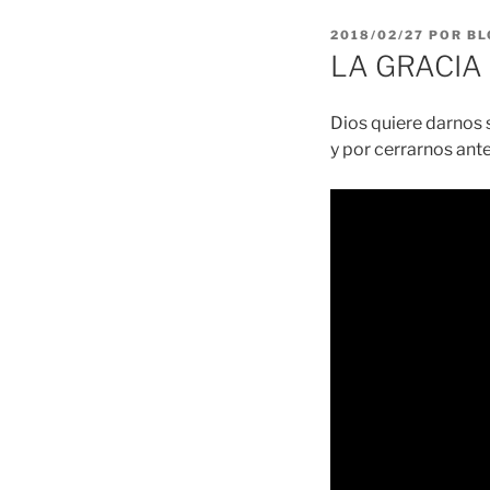
PUBLICADO
2018/02/27
POR
BL
EL
LA GRACIA d
Dios quiere darnos 
y por cerrarnos ant