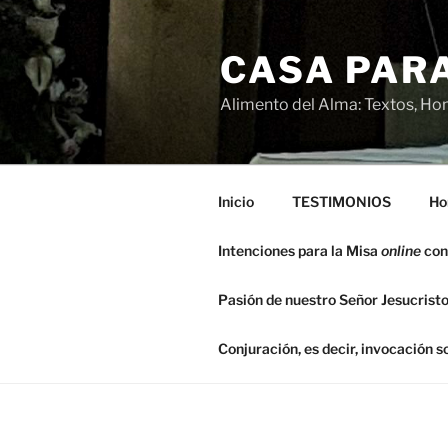
Saltar
al
CASA PARA
contenido
Alimento del Alma: Textos, Hom
Inicio
TESTIMONIOS
Ho
Intenciones para la Misa
online
con
Pasión de nuestro Señor Jesucristo
Conjuración, es decir, invocación 