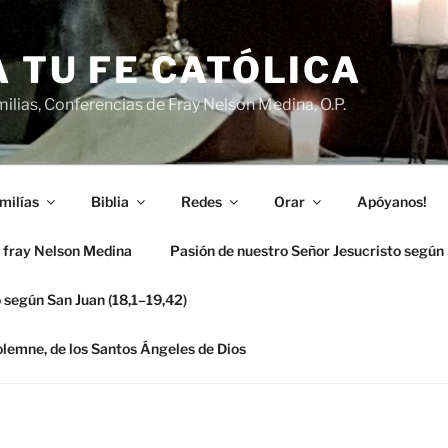
 TU FE CATÓLICA
ilias, Conferencias de Fray Nelson Medina, O.P.
milías
Biblia
Redes
Orar
Apóyanos!
 fray Nelson Medina
Pasión de nuestro Señor Jesucristo según
 según San Juan (18,1–19,42)
solemne, de los Santos Ángeles de Dios