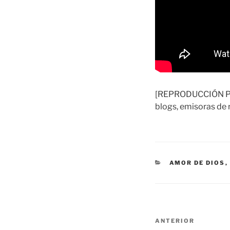
[REPRODUCCIÓN PERM
blogs, emisoras de r
CATEGORÍAS
AMOR DE DIOS
,
Navegación
Entrada
ANTERIOR