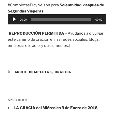
#CompletasFrayNelson para
Solemnidad, después de
Segundas Vísperas
Reproductor
00:00
00:00
de
audio
[
REPRODUCCIÓN PERMITIDA
– Ayúdanos a divulgar
este camino de oración en las redes sociales, blogs,
emisoras de radio, y otros medios.]
CATEGORÍAS
AUDIO
,
COMPLETAS
,
ORACION
Navegación
Entrada
ANTERIOR
de
anterior:
LA GRACIA del Miércoles 3 de Enero de 2018
entradas