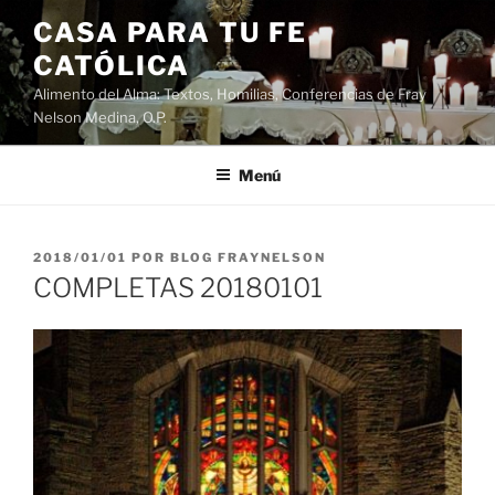
Saltar
CASA PARA TU FE
al
CATÓLICA
contenido
Alimento del Alma: Textos, Homilias, Conferencias de Fray
Nelson Medina, O.P.
Menú
PUBLICADO
2018/01/01
POR
BLOG FRAYNELSON
EL
COMPLETAS 20180101