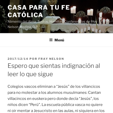
Saltar
CASA PARA TU FE
al
CATÓLICA
contenido
Alimento del Alma: Textos, Homilias, Conferencias de Fray
Nelson Medina, O.P.
Menú
PUBLICADO
2017/12/14
POR
FRAY NELSON
EL
Espero que sientas indignación al
leer lo que sigue
Colegios vascos eliminan a “Jesús” de los villancicos
para no molestar a los alumnos musulmanes: Cantan
villacincos en euskera pero donde decía “Jesús”, los
niños dicen “Perú”. La escuela pública vasca no quiere
ni oir mentar a Jesucristo en las aulas, ni siquiera en los