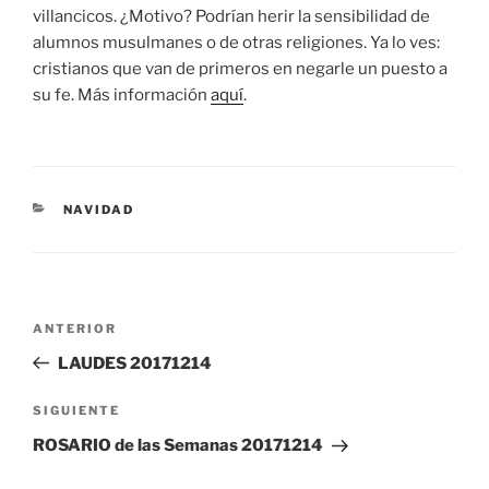
villancicos. ¿Motivo? Podrían herir la sensibilidad de
alumnos musulmanes o de otras religiones. Ya lo ves:
cristianos que van de primeros en negarle un puesto a
su fe. Más información
aquí
.
CATEGORÍAS
NAVIDAD
Navegación
Entrada
ANTERIOR
de
anterior:
LAUDES 20171214
entradas
Siguiente
SIGUIENTE
entrada
ROSARIO de las Semanas 20171214