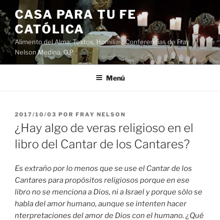
Saltar
CASA PARA TU FE
al
CATÓLICA
contenido
Alimento del Alma: Textos, Homilias, Conferencias de Fray
Nelson Medina, O.P.
Menú
PUBLICADO
2017/10/03
POR
FRAY NELSON
EL
¿Hay algo de veras religioso en el
libro del Cantar de los Cantares?
Es extraño por lo menos que se use el Cantar de los
Cantares para propósitos religiosos porque en ese
libro no se menciona a Dios, ni a Israel y porque sòlo se
habla del amor humano, aunque se intenten hacer
nterpretaciones del amor de Dios con el humano. ¿Qué