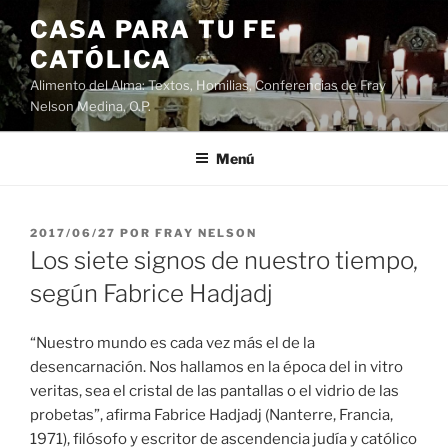
Saltar
CASA PARA TU FE
al
CATÓLICA
contenido
Alimento del Alma: Textos, Homilias, Conferencias de Fray
Nelson Medina, O.P.
Menú
PUBLICADO
2017/06/27
POR
FRAY NELSON
EL
Los siete signos de nuestro tiempo,
según Fabrice Hadjadj
“Nuestro mundo es cada vez más el de la
desencarnación. Nos hallamos en la época del in vitro
veritas, sea el cristal de las pantallas o el vidrio de las
probetas”, afirma Fabrice Hadjadj (Nanterre, Francia,
1971), filósofo y escritor de ascendencia judía y católico