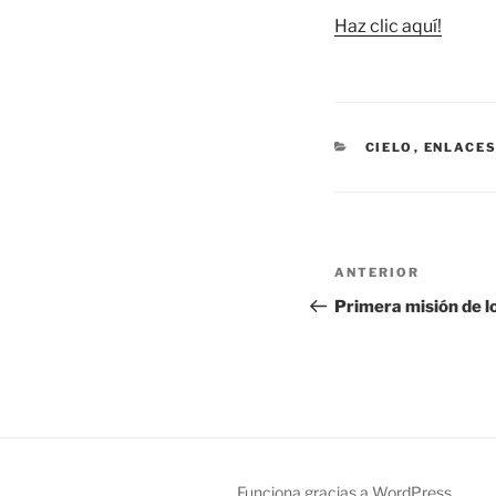
Haz clic aquí!
CATEGORÍAS
CIELO
,
ENLACES
Navegación
Entrada
ANTERIOR
de
anterior:
Primera misión de lo
entradas
Funciona gracias a WordPress