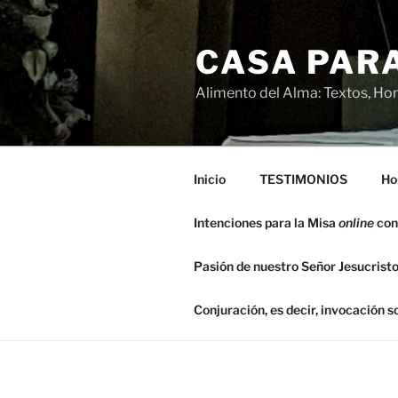
Saltar
al
CASA PARA
contenido
Alimento del Alma: Textos, Hom
Inicio
TESTIMONIOS
Ho
Intenciones para la Misa
online
con
Pasión de nuestro Señor Jesucristo
Conjuración, es decir, invocación 