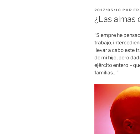
PUBLICADO
2017/05/10
POR
FR
EL
¿Las almas d
“Siempre he pensad
trabajo, intercedie
llevar a cabo este tr
de mi hijo, pero da
ejército entero – qu
familias…”