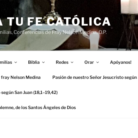
 TU FE CATÓLICA
ilias, Conferencias de Fray Nelson Medina, O.P.
milías
Biblia
Redes
Orar
Apóyanos!
 fray Nelson Medina
Pasión de nuestro Señor Jesucristo según
 según San Juan (18,1–19,42)
solemne, de los Santos Ángeles de Dios