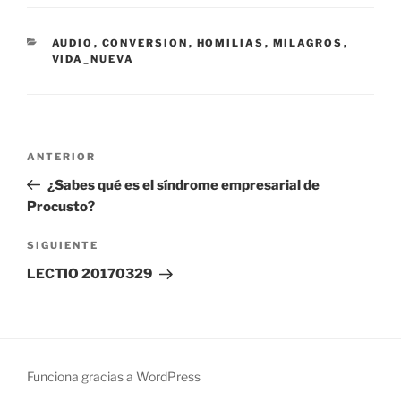
CATEGORÍAS
AUDIO
,
CONVERSION
,
HOMILIAS
,
MILAGROS
,
VIDA_NUEVA
Navegación
Entrada
ANTERIOR
de
anterior:
¿Sabes qué es el síndrome empresarial de
entradas
Procusto?
Siguiente
SIGUIENTE
entrada
LECTIO 20170329
Funciona gracias a WordPress