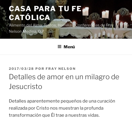
Saltar
CASA PARA TU FE
al
CATÓLICA
contenido
Alimento del Alma: Textos, Homilias, Conferencias de Fray
Nelson Medina, O.P.
Menú
PUBLICADO
2017/03/28
POR
FRAY NELSON
EL
Detalles de amor en un milagro de
Jesucristo
Detalles aparentemente pequeños de una curación
realizada por Cristo nos muestran la profunda
transformación que Él trae a nuestras vidas.