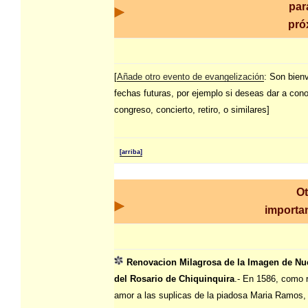
par
pró
[
Añade otro evento de evangelización
: Son bien
fechas futuras, por ejemplo si deseas dar a con
congreso, concierto, retiro, o similares]
[arriba]
Ot
importan
Renovacion Milagrosa de la Imagen de Nu
del Rosario de Chiquinquira
.- En 1586, como 
amor a las suplicas de la piadosa Maria Ramos, 