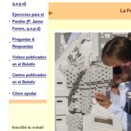
q.e.p.d)
La F
Ejercicios para el
•
Perdón (P. Jaime
Forero, q.e.p.d)
Preguntas &
•
Respuestas
Videos publicados
•
en el Boletín
Cantos publicados
•
en el Boletín
•
Cómo ayudar
Inscribe tu e-mail