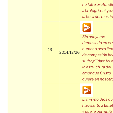
no falte profund
a la alegría, ni go
la hora del martir
Sin apoyarse
demasiado en el 
humano pero lle
13
2014/12/26
de compasión ha
su fragilidad: tal 
la estructura del
amor que Cristo
quiere en nosotr
El mismo Dios q
hizo santo a Est
y que le permitió