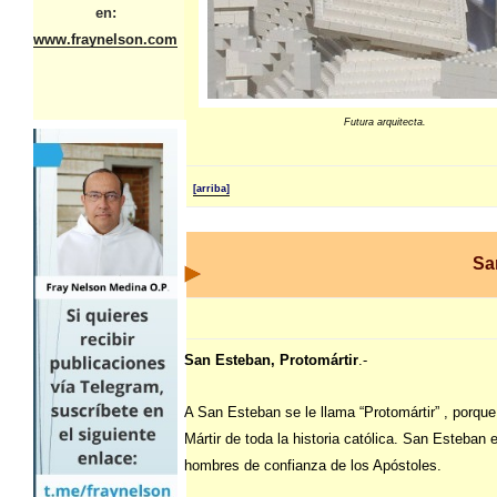
en:
www.fraynelson.com
Futura arquitecta.
[arriba]
Sa
San Esteban, Protomártir
.-
A San Esteban se le llama “Protomártir” , porque
Mártir de toda la historia católica. San Esteban 
hombres de confianza de los Apóstoles.