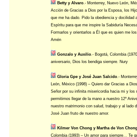
Betty y Alvaro
.- Monterrey, Nuevo León, Méx
Acción de Gracias a Dios por la Esposa, los Hij
que me ha dado. Pido la obediencia y docilidad 
Espíritu para que me inspire la Sabiduría Necesa
Formarlos y orientarlos a Él que es quien me lo
Amén
Gonzalo y Auxilio
.- Bogotá, Colombia (1970
aniversario, Dios los bendiga siempre. Nury
Gloria Gpe y José Juan Salcido
.- Monterr
León, México (1998) – Quiero dar Gracias a Dios
Señor por su infinita misericordia hacia mi y los 
permitirnos llegar de la mano a nuestro 12º Aniv
nuestro matrimonio con salud, trabajo y al lado d
José Juan fruto de nuestro amor.
Kilmer Von Chong y Martha de Von Chon
Colombia (1993) – Un amor para siempre… Te qu