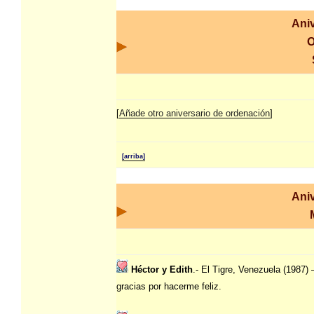
Aniv
O
[
Añade otro aniversario de ordenación
]
[arriba]
Aniv
Héctor y Edith
.- El Tigre, Venezuela (1987) 
gracias por hacerme feliz.