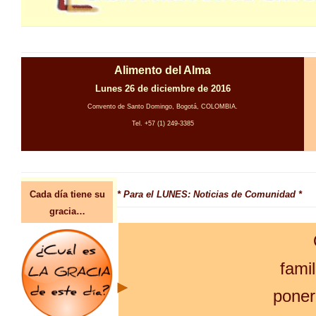
Alimento del Alma
Lunes 26 de diciembre de 2016
Convento de Santo Domingo, Bogotá, COLOMBIA.
Tel. +57 (1) 249-3385
Cada día tiene su
* Para el LUNES: Noticias de Comunidad *
gracia…
famil
poner