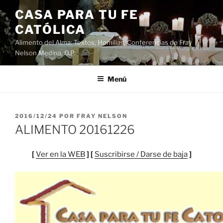
Saltar
CASA PARA TU FE
al
CATÓLICA
contenido
Alimento del Alma: Textos, Homilias, Conferencias de Fray
Nelson Medina, O.P.
Menú
PUBLICADO
2016/12/24
POR
FRAY NELSON
EL
ALIMENTO 20161226
[
Ver en la WEB
] [
Suscribirse / Darse de baja
]