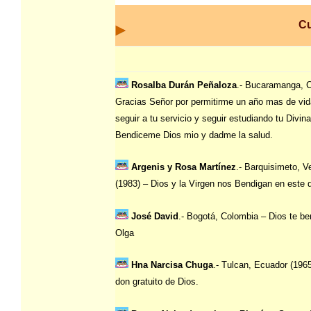
C
Rosalba Durán Peñaloza
.- Bucaramanga, 
Gracias Señor por permitirme un año mas de vi
seguir a tu servicio y seguir estudiando tu Divin
Bendiceme Dios mio y dadme la salud.
Argenis y Rosa Martínez
.- Barquisimeto, V
(1983) – Dios y la Virgen nos Bendigan en este d
José David
.- Bogotá, Colombia – Dios te ben
Olga
Hna Narcisa Chuga
.- Tulcan, Ecuador (1965
don gratuito de Dios.