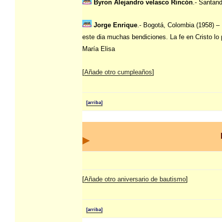
Byron Alejandro velasco Rincón
.- Santan
Jorge Enrique
.- Bogotá, Colombia (1958) –
este dia muchas bendiciones. La fe en Cristo lo
María Elisa
[
Añade otro cumpleaños
]
[arriba]
[
Añade otro aniversario de bautismo
]
[arriba]