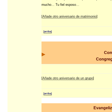
mucho… Tu fiel esposo…
[
Añade otro aniversario de matrimonio
]
[arriba]
Com
Congre
[
Añade otro aniversario de un grupo
]
[arriba]
Evangeliz