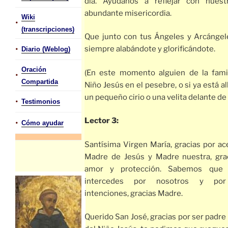
día. Ayúdanos a reflejar con nuest
abundante misericordia.
Wiki
•
(transcripciones)
Que junto con tus Ángeles y Arcánge
•
siempre alabándote y glorificándote.
Diario (Weblog)
Oración
(En este momento alguien de la fami
•
Compartida
Niño Jesús en el pesebre, o si ya está all
un pequeño cirio o una velita delante de É
•
Testimonios
Lector 3:
•
Cómo ayudar
Santísima Virgen María, gracias por ace
Madre de Jesús y Madre nuestra, gra
amor y protección. Sabemos que 
intercedes por nosotros y por
intenciones, gracias Madre.
Querido San José, gracias por ser padre