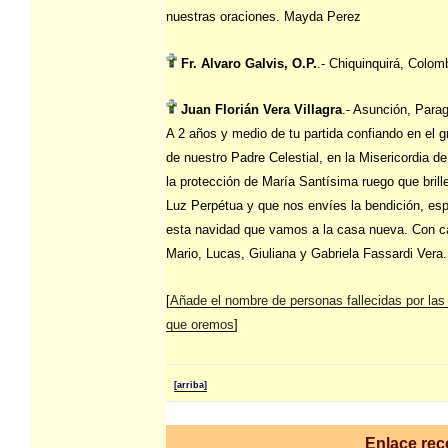
nuestras oraciones. Mayda Perez
Fr. Alvaro Galvis, O.P.
.- Chiquinquirá, Colom
Juan Florián Vera Villagra
.- Asunción, Para
A 2 años y medio de tu partida confiando en el 
de nuestro Padre Celestial, en la Misericordia de
la protección de María Santísima ruego que brille
Luz Perpétua y que nos envíes la bendición, es
esta navidad que vamos a la casa nueva. Con ca
Mario, Lucas, Giuliana y Gabriela Fassardi Vera.
[
Añade el nombre de personas fallecidas por las
que oremos
]
[arriba]
Enlace re