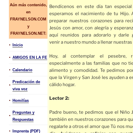
Aún más contenido,
Bendícenos en este día tan especial
en
esperamos el nacimiento de tu Hijo.
FRAYNELSON.COM
preparar nuestros corazones para reci
y
Jesús con amor, con alegría y esperan
FRAYNELSON.NET:
aquí reunidos para adorarlo y darle 
venir a nuestro mundo a llenar nuestras 
•
Inicio
Hoy, al contemplar el pesebre, r
•
AMIGOS EN LA FE
especialmente a las familias que no ti
•
alimento y comodidad. Te pedimos por
Calendario
que la Virgen y San José les ayuden a e
Predicación de
cálido hogar.
•
viva voz
Lector 2:
•
Homilías
Padre bueno, te pedimos que el Niño 
Preguntas y
•
también en nuestros corazones para 
Respuestas
regalarle a otros el amor que Tú nos mu
•
Imprenta (PDF)