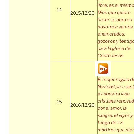
libre, es el mism
14
Dios que quiere
2015/12/26
hacer su obra en
nosotros: santos,
enamorados,
gozosos y testig
para la gloria de
Cristo Jesús.
El mejor regalo d
Navidad para Jes
es nuestra vida
cristiana renova
15
2016/12/26
por el amor, la
sangre, el vigor y 
fuego de los
mártires que die