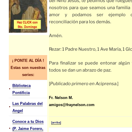
del Niño Jesús, te pedimos que ruegues
nosotros para que seamos una familia 
amor y podamos ser ejemplo 
reconciliación para los demás.
Amén.
Rezar: 1 Padre Nuestro, 1 Ave María, 1 Glo
¡ PONTE AL DÍA !
Para finalizar se puede entonar algún v
Estas son nuestras
todos se dan un abrazo de paz.
series:
[
Publicado primero en Aciprensa
.]
Biblioteca
•
Pontificia
Fr. Nelson M.
Las Palabras del
amigos@fraynelson.com
•
Angel
Conoce a tu Dios
[arriba]
•
(P. Jaime Forero,