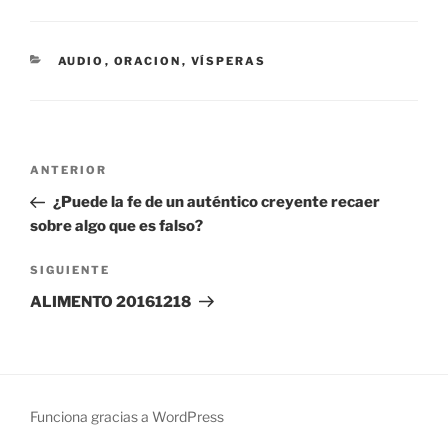
CATEGORÍAS
AUDIO
,
ORACION
,
VÍSPERAS
Navegación
Entrada
ANTERIOR
de
anterior:
¿Puede la fe de un auténtico creyente recaer
entradas
sobre algo que es falso?
Siguiente
SIGUIENTE
entrada
ALIMENTO 20161218
Funciona gracias a WordPress