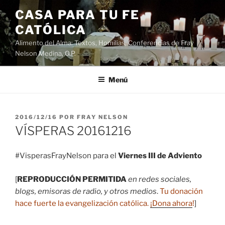
Saltar
CASA PARA TU FE
al
CATÓLICA
contenido
Alimento del Alma: Textos, Homilias, Conferencias de Fray
Nelson Medina, O.P.
Menú
PUBLICADO
2016/12/16
POR
FRAY NELSON
EL
VÍSPERAS 20161216
#VisperasFrayNelson para el
Viernes III de Adviento
[
REPRODUCCIÓN PERMITIDA
en redes sociales,
blogs, emisoras de radio, y otros medios
.
Tu donación
hace fuerte la evangelización católica.
¡Dona ahora
!
]