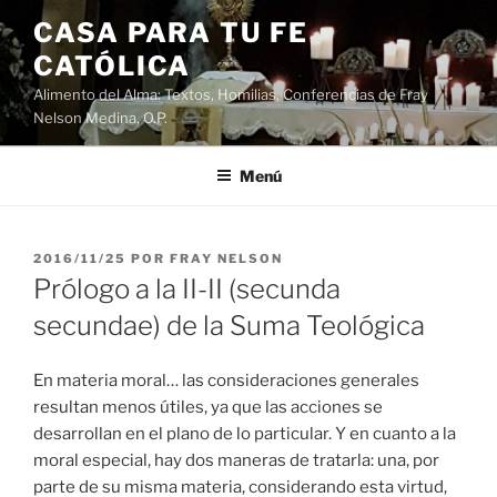
Saltar
CASA PARA TU FE
al
CATÓLICA
contenido
Alimento del Alma: Textos, Homilias, Conferencias de Fray
Nelson Medina, O.P.
Menú
PUBLICADO
2016/11/25
POR
FRAY NELSON
EL
Prólogo a la II-II (secunda
secundae) de la Suma Teológica
En materia moral… las consideraciones generales
resultan menos útiles, ya que las acciones se
desarrollan en el plano de lo particular. Y en cuanto a la
moral especial, hay dos maneras de tratarla: una, por
parte de su misma materia, considerando esta virtud,