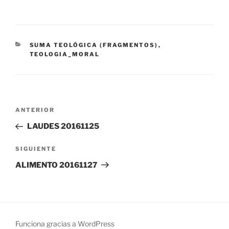
CATEGORÍAS
SUMA TEOLÓGICA (FRAGMENTOS)
,
TEOLOGIA_MORAL
Navegación
Entrada
ANTERIOR
de
anterior:
LAUDES 20161125
entradas
Siguiente
SIGUIENTE
entrada
ALIMENTO 20161127
Funciona gracias a WordPress