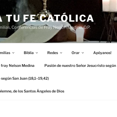
 TU FE CATÓLICA
ilias, Conferencias de Fray Nelson Medina, O.P.
milías
Biblia
Redes
Orar
Apóyanos!
 fray Nelson Medina
Pasión de nuestro Señor Jesucristo según
 según San Juan (18,1–19,42)
solemne, de los Santos Ángeles de Dios