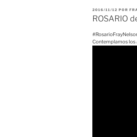
PUBLICADO
2016/11/12
POR
FR
EL
ROSARIO de
#RosarioFrayNelson
Contemplamos los