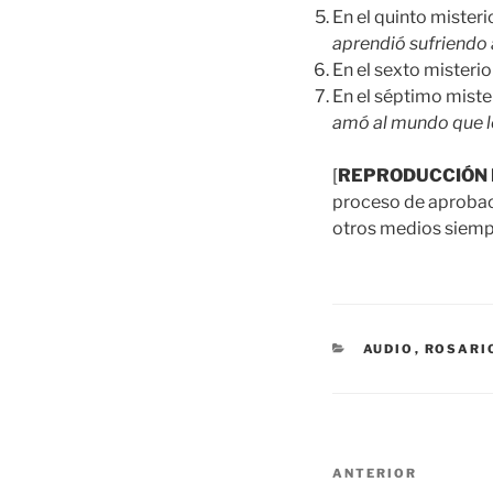
En el quinto mister
aprendió sufriendo
En el sexto misteri
En el séptimo mist
amó al mundo que le
[
REPRODUCCIÓN 
proceso de aprobació
otros medios siempr
CATEGORÍAS
AUDIO
,
ROSARI
Navegación
Entrada
ANTERIOR