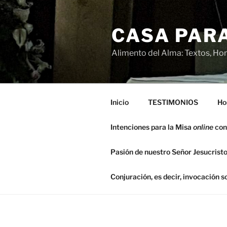
Saltar
al
CASA PARA
contenido
Alimento del Alma: Textos, Hom
Inicio
TESTIMONIOS
Ho
Intenciones para la Misa
online
con
Pasión de nuestro Señor Jesucristo
Conjuración, es decir, invocación 