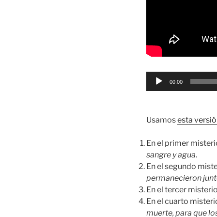
Reproductor
00:00
de
audio
Usamos
esta versió
En el primer mister
sangre y agua
.
En el segundo mist
permanecieron junto
En el tercer mister
En el cuarto mister
muerte, para que lo