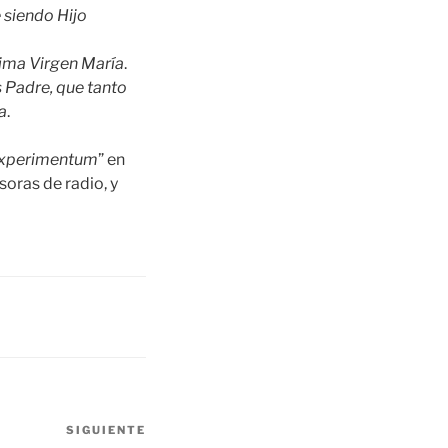
 siendo Hijo
ísima Virgen María
.
 Padre, que tanto
a
.
experimentum
” en
soras de radio, y
SIGUIENTE
Siguiente