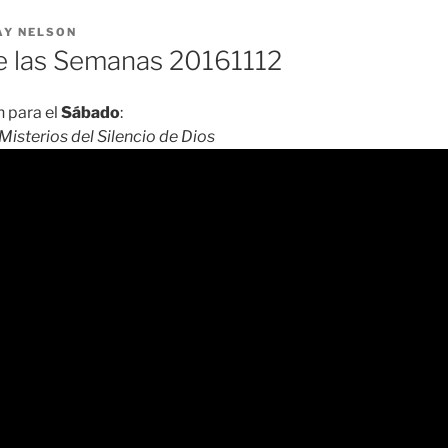
AY NELSON
 las Semanas 20161112
 para el
Sábado
:
Misterios del Silencio de Dios