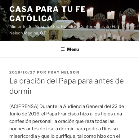
Saltar
CASA PARA TU FE
al
CATÓLICA
contenido
Alimento del Alma: Textos, Homilias, Conferencias de Fray
Nelson Medina, O.P.
Menú
PUBLICADO
2016/10/27
POR
FRAY NELSON
EL
La oración del Papa para antes de
dormir
(ACIPRENSA) Durante la Audiencia General del 22 de
Junio de 2016, el Papa Francisco hizo a los fieles una
confesión personal: la oración que reza todas las
noches antes de irse a dormir, para pedir a Dios su
misericordia y que lo purifique, tal como hizo con el