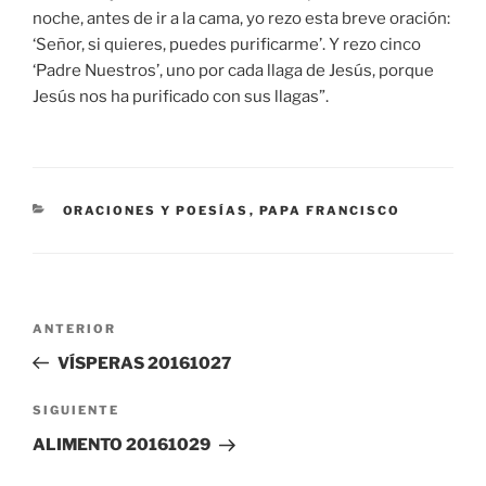
noche, antes de ir a la cama, yo rezo esta breve oración:
‘Señor, si quieres, puedes purificarme’. Y rezo cinco
‘Padre Nuestros’, uno por cada llaga de Jesús, porque
Jesús nos ha purificado con sus llagas”.
CATEGORÍAS
ORACIONES Y POESÍAS
,
PAPA FRANCISCO
Navegación
Entrada
ANTERIOR
de
anterior:
VÍSPERAS 20161027
entradas
Siguiente
SIGUIENTE
entrada
ALIMENTO 20161029