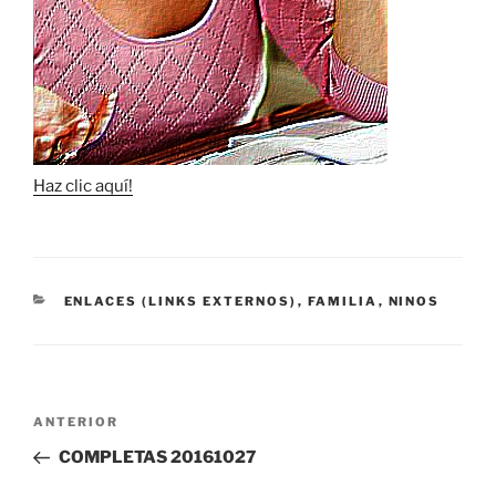
Haz clic aquí!
CATEGORÍAS
ENLACES (LINKS EXTERNOS)
,
FAMILIA
,
NINOS
Navegación
Entrada
ANTERIOR
de
anterior:
COMPLETAS 20161027
entradas