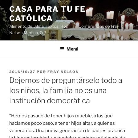
Saltar
CASA PARA TU FE
al
CATÓLICA
contenido
Alimento del Alma: Textos, Homilias, Conferencias de Fray
Nelson Medina, O.P.
Menú
PUBLICADO
2016/10/27
POR
FRAY NELSON
EL
Dejemos de preguntárselo todo a
los niños, la familia no es una
institución democrática
“Hemos pasado de tener hijos mueble, a los que
hacíamos poco caso, a tener hijos altar, a quienes
veneramos. Una nueva generación de padres practica