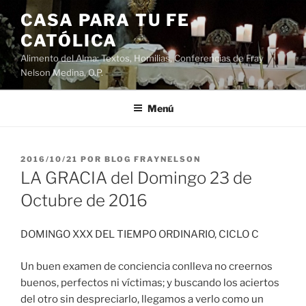
Saltar
CASA PARA TU FE
al
CATÓLICA
contenido
Alimento del Alma: Textos, Homilias, Conferencias de Fray
Nelson Medina, O.P.
Menú
PUBLICADO
2016/10/21
POR
BLOG FRAYNELSON
EL
LA GRACIA del Domingo 23 de
Octubre de 2016
DOMINGO XXX DEL TIEMPO ORDINARIO, CICLO C
Un buen examen de conciencia conlleva no creernos
buenos, perfectos ni víctimas; y buscando los aciertos
del otro sin despreciarlo, llegamos a verlo como un