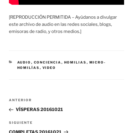
[REPRODUCCIÓN PERMITIDA – Ayúdanos a divulgar
este archivo de audio en las redes sociales, blogs,
emisoras de radio, y otros medios.]
CATEGORÍAS
AUDIO
,
CONCIENCIA
,
HOMILIAS
,
MICRO-
HOMILÍAS
,
VIDEO
Navegación
Entrada
ANTERIOR
de
anterior:
VÍSPERAS 20161021
entradas
Siguiente
SIGUIENTE
entrada
COMPLETAS 20161021