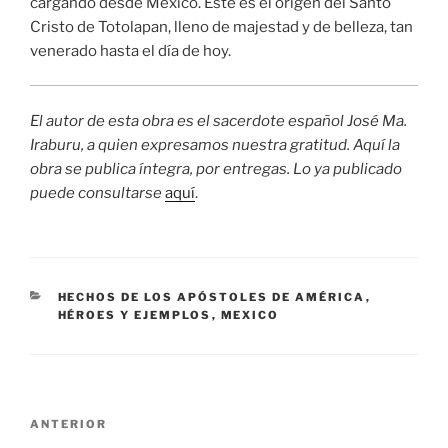
cargando desde México. Éste es el origen del Santo
Cristo de Totolapan, lleno de majestad y de belleza, tan
venerado hasta el día de hoy.
El autor de esta obra es el sacerdote español José Ma.
Iraburu, a quien expresamos nuestra gratitud. Aquí la
obra se publica íntegra, por entregas. Lo ya publicado
puede consultarse
aquí
.
CATEGORÍAS
HECHOS DE LOS APÓSTOLES DE AMÉRICA
,
HÉROES Y EJEMPLOS
,
MEXICO
Navegación
Entrada
ANTERIOR
de