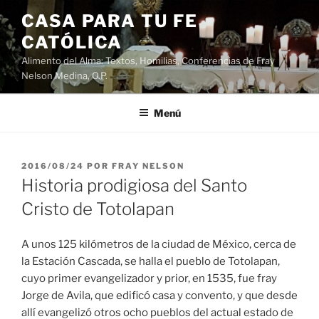
Saltar
CASA PARA TU FE
al
CATÓLICA
contenido
Alimento del Alma: Textos, Homilias, Conferencias de Fray
Nelson Medina, O.P.
Menú
PUBLICADO
2016/08/24
POR
FRAY NELSON
EL
Historia prodigiosa del Santo
Cristo de Totolapan
A unos 125 kilómetros de la ciudad de México, cerca de
la Estación Cascada, se halla el pueblo de Totolapan,
cuyo primer evangelizador y prior, en 1535, fue fray
Jorge de Avila, que edificó casa y convento, y que desde
allí evangelizó otros ocho pueblos del actual estado de