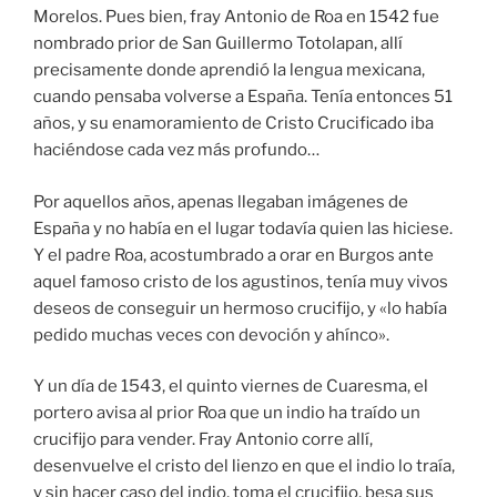
Morelos. Pues bien, fray Antonio de Roa en 1542 fue
nombrado prior de San Guillermo Totolapan, allí
precisamente donde aprendió la lengua mexicana,
cuando pensaba volverse a España. Tenía entonces 51
años, y su enamoramiento de Cristo Crucificado iba
haciéndose cada vez más profundo…
Por aquellos años, apenas llegaban imágenes de
España y no había en el lugar todavía quien las hiciese.
Y el padre Roa, acostumbrado a orar en Burgos ante
aquel famoso cristo de los agustinos, tenía muy vivos
deseos de conseguir un hermoso crucifijo, y «lo había
pedido muchas veces con devoción y ahínco».
Y un día de 1543, el quinto viernes de Cuaresma, el
portero avisa al prior Roa que un indio ha traído un
crucifijo para vender. Fray Antonio corre allí,
desenvuelve el cristo del lienzo en que el indio lo traía,
y sin hacer caso del indio, toma el crucifijo, besa sus