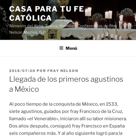
Saltar
CASA PARA TU FE
al
CATÓLICA
contenido
Alimento del Alma: Textos, Homilias, Conferencias de Fray
Nelson Medina, O.P.
Menú
PUBLICADO
2016/07/20
POR
FRAY NELSON
EL
Llegada de los primeros agustinos
a México
Al poco tiempo de la conquista de México, en 1533,
siete agustinos, guiados por fray Francisco de la Cruz,
llamado «el Venerable», iniciaron allí su labor misionera.
Dos años después, consiguió fray Francisco en España
seis compañeros más. Y al año siguiente logró para la