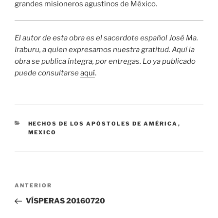
grandes misioneros agustinos de México.
El autor de esta obra es el sacerdote español José Ma.
Iraburu, a quien expresamos nuestra gratitud. Aquí la
obra se publica íntegra, por entregas. Lo ya publicado
puede consultarse
aquí
.
CATEGORÍAS
HECHOS DE LOS APÓSTOLES DE AMÉRICA
,
MEXICO
Navegación
Entrada
ANTERIOR
de
anterior:
VÍSPERAS 20160720
entradas