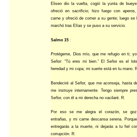
Eliseo dio la vuelta, cogió la yunta de buey
ofreció en sacrificio; hizo fuego con aperos
carne y ofreció de comer a su gente; luego se 
marchó tras Elías y se puso a su servicio.
Salmo 15
:
Protégeme, Dios mío, que me refugio en ti; yo
Señor: “Tú eres mi bien.” El Señor es el lot
heredad y mi copa; mi suerte está en tu mano. R
Bendeciré al Señor, que me aconseja, hasta d
me instruye internamente. Tengo siempre pres
Señor, con él a mi derecha no vacilaré. R.
Por eso se me alegra el corazón, se go
entrañas, y mi carne descansa serena. Porqu
entregarás a la muerte, ni dejarás a tu fiel co
corrupción. R.