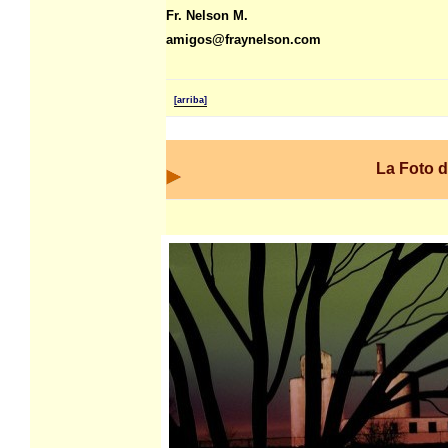
Fr. Nelson M.
amigos@fraynelson.com
[arriba]
La Foto 