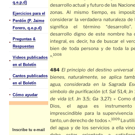
q.e.p.d)
desarrollo actual y futuro de las Nacione
zonas. Al mismo tiempo, es imposi
Ejercicios para el
considerar la verdadera naturaleza de 
•
Perdón (P. Jaime
significa el término “desarrollo”
Forero, q.e.p.d)
desarrollo digno de este nombre ha 
Preguntas &
integral, es decir, ha de buscar el ve
•
Respuestas
bien de toda persona y de toda la p
1008
».
Videos publicados
•
en el Boletín
484
El principio del destino universal
Cantos publicados
bienes, naturalmente, se aplica tamb
•
en el Boletín
agua, considerada en la Sagrada Esc
símbolo de purificación
(cf.
Sal
51,4;
Jn
•
Cómo ayudar
de vida
(cf.
Jn
3,5;
Ga
3,27): « Como 
Dios, el agua es instrumento v
imprescindible para la supervivencia 
1009
tanto, un derecho de todos ».
La util
del agua y de los servicios a ella vin
Inscribe tu e-mail
debe estar orientada a satisface