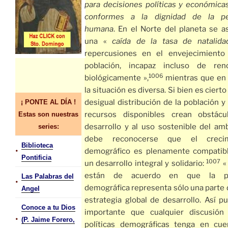
para decisiones políticas y económica
conformes a la dignidad de la pe
humana
. En el Norte del planeta se a
una «
caída de la tasa de natalida
repercusiones en el envejecimiento
población, incapaz incluso de ren
1006
biológicamente »,
mientras que en 
la situación es diversa. Si bien es cierto
desigual distribución de la población y
¡ PONTE AL DÍA !
recursos disponibles crean obstácu
Estas son nuestras
desarrollo y al uso sostenible del amb
series:
debe reconocerse que el crecim
Biblioteca
•
demográfico es plenamente compatib
Pontificia
1007
un desarrollo integral y solidario:
«
están de acuerdo en que la pol
Las Palabras del
•
demográfica representa sólo una parte 
Angel
estrategia global de desarrollo. Así p
Conoce a tu Dios
importante que cualquier discusión
•
(P. Jaime Forero,
políticas demográficas tenga en cue