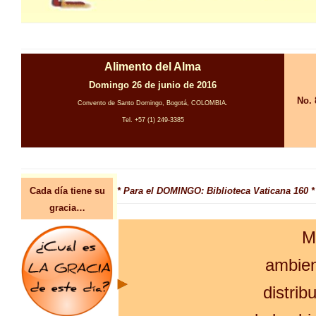
Alimento del Alma
Domingo 26 de junio de 2016
No. 
Convento de Santo Domingo, Bogotá, COLOMBIA.
Tel. +57 (1) 249-3385
Cada día tiene su
* Para el DOMINGO: Biblioteca Vaticana 160 *
gracia…
M
ambien
distrib