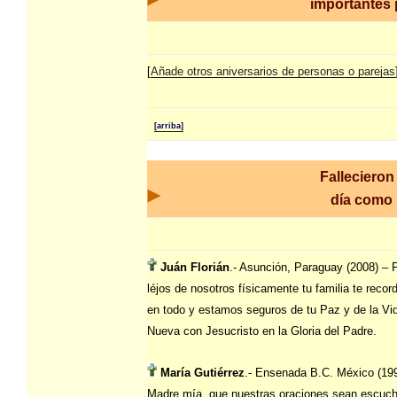
importantes p
[
Añade otros aniversarios de personas o parejas
[arriba]
Fallecieron
día como
Juán Florián
.- Asunción, Paraguay (2008) – 
léjos de nosotros físicamente tu familia te reco
en todo y estamos seguros de tu Paz y de la Vi
Nueva con Jesucristo en la Gloria del Padre.
María Gutiérrez
.- Ensenada B.C. México (19
Madre mía, que nuestras oraciones sean escuc