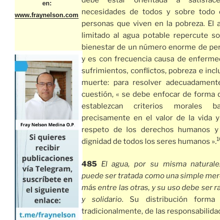
en:
necesidades de todos y sobre todo 
www.fraynelson.com
personas que viven en la pobreza. El 
limitado al agua potable repercute so
bienestar de un número enorme de pe
y es con frecuencia causa de enferme
sufrimientos, conflictos, pobreza e inc
muerte: para resolver adecuadament
cuestión, « se debe enfocar de forma 
establezcan criterios morales ba
precisamente en el valor de la vida y
respeto de los derechos humanos y
1
dignidad de todos los seres humanos ».
485
El agua, por su misma naturale
puede ser tratada como una simple mer
más entre las otras, y su uso debe ser r
y solidario
. Su distribución forma 
tradicionalmente, de las responsabilid