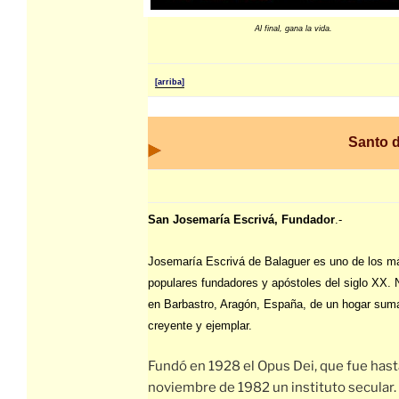
Al final, gana la vida.
[arriba]
Santo d
San Josemaría Escrivá, Fundador
.-
Josemaría Escrivá de Balaguer es uno de los m
populares fundadores y apóstoles del siglo XX. 
en Barbastro, Aragón, España, de un hogar su
creyente y ejemplar.
Fundó en 1928 el Opus Dei, que fue hast
noviembre de 1982 un instituto secular.