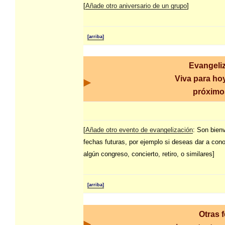
[
Añade otro aniversario de un grupo
]
[arriba]
Evangeli
Viva para hoy
próximo
[
Añade otro evento de evangelización
: Son bien
fechas futuras, por ejemplo si deseas dar a con
algún congreso, concierto, retiro, o similares]
[arriba]
Otras 