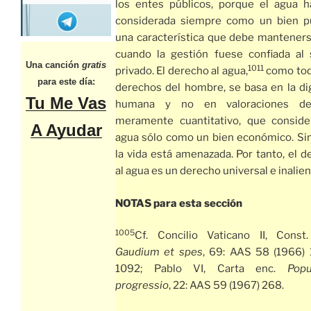
los entes públicos, porque el agua h
considerada siempre como un bien pú
una característica que debe manteners
cuando la gestión fuese confiada al 
Una canción
gratis
1011
privado. El derecho al agua,
como tod
para este día:
derechos del hombre, se basa en la di
Tu Me Vas
humana y no en valoraciones de
meramente cuantitativo, que conside
A Ayudar
agua sólo como un bien económico. Sin
la vida está amenazada. Por tanto, el 
al agua es un derecho universal e inalien
NOTAS para esta sección
1005
Cf. Concilio Vaticano II, Const.
Gaudium et spes
, 69: AAS 58 (1966)
1092; Pablo VI, Carta enc.
Popu
progressio
, 22: AAS 59 (1967) 268.