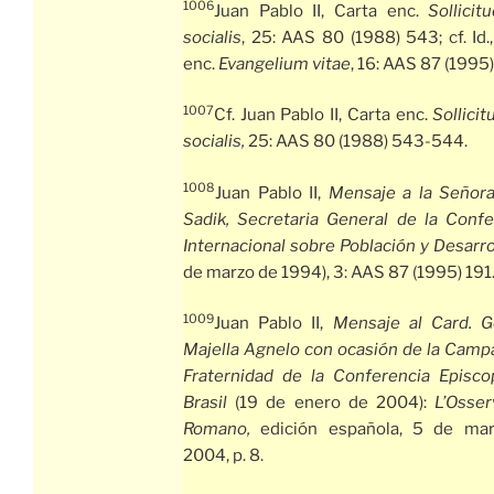
1006
Juan Pablo II, Carta enc.
Sollicitu
socialis
, 25: AAS 80 (1988) 543; cf. Id.
enc.
Evangelium vitae
, 16: AAS 87 (1995)
1007
Cf. Juan Pablo II, Carta enc.
Sollicit
socialis,
25: AAS 80 (1988) 543-544.
1008
Juan Pablo II,
Mensaje a la Señora
Sadik, Secretaria General de la Confe
Internacional sobre Población y Desarro
de marzo de 1994), 3: AAS 87 (1995) 191
1009
Juan Pablo II,
Mensaje al Card. G
Majella Agnelo con ocasión de la Camp
Fraternidad de la Conferencia Episco
Brasil
(19 de enero de 2004):
L’Osser
Romano,
edición española, 5 de ma
2004, p. 8.