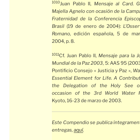
1010
Juan Pablo II,
Mensaje al Card. G
Majella Agnelo con ocasión de la Camp
Fraternidad de la Conferencia Episco
Brasil
(19 de enero de 2004):
L’Osser
Romano,
edición española, 5 de ma
2004, p. 8.
1011
Cf. Juan Pablo II,
Mensaje para la J
Mundial de la Paz 2003
, 5: AAS 95 (200
Pontificio Consejo « Justicia y Paz »,
Wat
Essential Element for Life. A Contribu
the Delegation of the Holy See o
occasion of the 3rd World Water 
Kyoto, 16-23 de marzo de 2003.
Este Compendio se publica íntegrament
entregas,
aquí
.