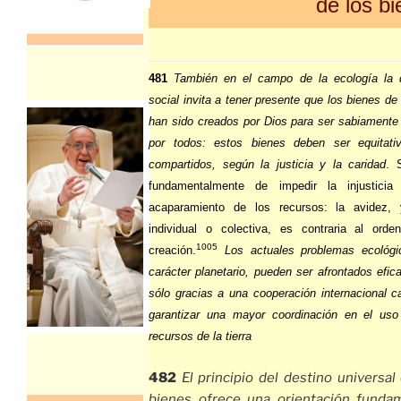
de los b
481
También en el campo de la ecología la d
social invita a tener presente que los bienes de l
han sido creados por Dios para ser sabiament
por todos: estos bienes deben ser equitati
compartidos, según la justicia y la caridad
. 
fundamentalmente de impedir la injustici
acaparamiento de los recursos: la avidez,
individual o colectiva, es contraria al orde
1005
creación.
Los actuales problemas ecológi
carácter planetario, pueden ser afrontados efi
sólo gracias a una cooperación internacional 
garantizar una mayor coordinación en el uso
recursos de la tierra
482
El principio del destino universal
bienes ofrece una orientación fundam