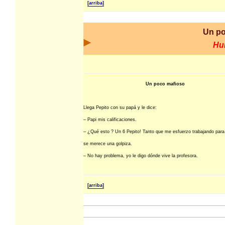
[arriba]
Un po
Hu
Un poco mafioso
Llega Pepito con su papá y le dice:
– Papi mis calificaciones.
– ¿Qué esto ? Un 6 Pepito! Tanto que me esfuerzo trabajando para
se merece una golpiza.
– No hay problema, yo le digo dónde vive la profesora.
[arriba]