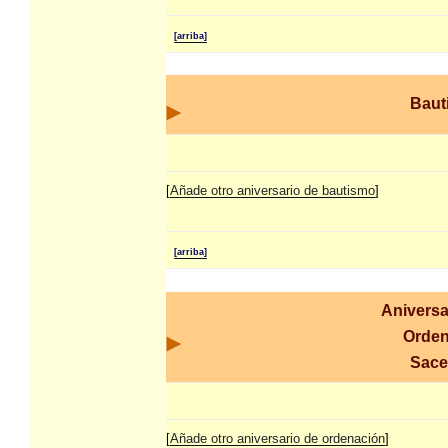
[arriba]
Baut
[
Añade otro aniversario de bautismo
]
[arriba]
Aniversa
Orden
Sace
[
Añade otro aniversario de ordenación
]