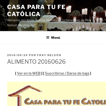
Saltar
CASA PARA TU FE
al
CATÓLICA
contenido
Alimento del Alma: Textos, Homilias, Conferencias de Fray
Nelson Medina, O.P.
Menú
PUBLICADO
2016/06/24
POR
FRAY NELSON
EL
ALIMENTO 20160626
[
Ver en la WEB
] [
Suscribirse / Darse de baja
]