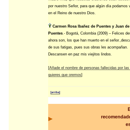
por nuestro Señor, para que algún día podamos 
en el Reino de nuestro Dios.
Carmen Rosa Ibañez de Puentes y Juan de
Puentes
.- Bogotá, Colombia (2009) – Felices d
ahora son, los que han muerto en el señor.,des
de sus fatigas, pues sus obras les acompañan.
Descansen en paz mis viejitos lindos.
[
Añade el nombre de personas fallecidas por las
quieres que oremos
]
[arriba]
recomendado
es