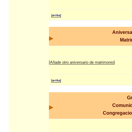
[arriba]
Aniversa
Matr
[
Añade otro aniversario de matrimonio
]
[arriba]
G
Comunid
Congregaci