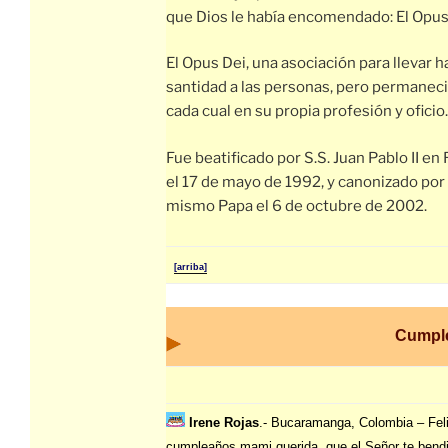
que Dios le había encomendado: El Opus
El Opus Dei, una asociación para llevar ha
santidad a las personas, pero permanec
cada cual en su propia profesión y oficio.
Fue beatificado por S.S. Juan Pablo II en
el 17 de mayo de 1992, y canonizado por 
mismo Papa el 6 de octubre de 2002.
[arriba]
Cumpl
Irene Rojas
.- Bucaramanga, Colombia – Fel
cumpleaños mami querida, que el Señor te bend