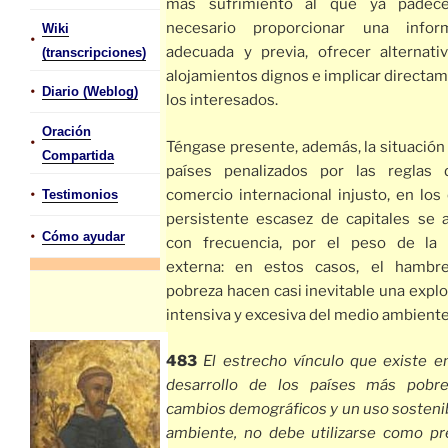
más sufrimiento al que ya padece
necesario proporcionar una infor
Wiki
•
adecuada y previa, ofrecer alternati
(transcripciones)
alojamientos dignos e implicar directa
•
Diario (Weblog)
los interesados.
Oración
•
Téngase presente, además, la situación
Compartida
países penalizados por las reglas
•
comercio internacional injusto, en los
Testimonios
persistente escasez de capitales se a
•
Cómo ayudar
con frecuencia, por el peso de la
externa: en estos casos, el hambr
pobreza hacen casi inevitable una expl
intensiva y excesiva del medio ambiente
483
El estrecho vínculo que existe en
desarrollo de los países más pobre
cambios demográficos y un uso sostenib
ambiente, no debe utilizarse como pr