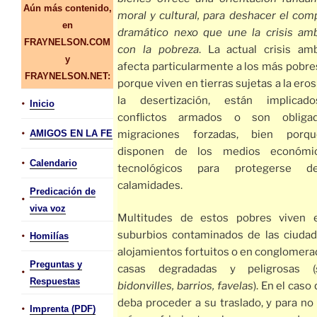
Aún más contenido,
moral y cultural, para deshacer el com
en
dramático nexo que une la crisis amb
FRAYNELSON.COM
con la pobreza
. La actual crisis amb
y
afecta particularmente a los más pobre
FRAYNELSON.NET:
porque viven en tierras sujetas a la eros
la desertización, están implicad
•
Inicio
conflictos armados o son obliga
•
migraciones forzadas, bien porq
AMIGOS EN LA FE
disponen de los medios económi
•
Calendario
tecnológicos para protegerse d
calamidades.
Predicación de
•
viva voz
Multitudes de estos pobres viven 
•
suburbios contaminados de las ciudad
Homilías
alojamientos fortuitos o en conglomera
Preguntas y
casas degradadas y peligrosas (
•
Respuestas
bidonvilles, barrios, favelas
). En el caso
deba proceder a su traslado, y para no
•
Imprenta (PDF)