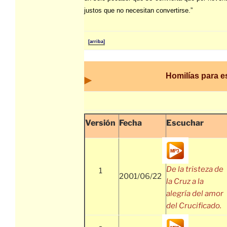
justos que no necesitan convertirse.”
[arriba]
Homilías para 
Versión
Fecha
Escuchar
De la tristeza de
1
2001/06/22
la Cruz a la
alegría del amor
del Crucificado.