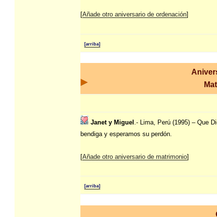
[
Añade otro aniversario de ordenación
]
[arriba]
Aniver
Mat
Janet y Miguel
.- Lima, Perú (1995) – Que D
bendiga y esperamos su perdón.
[
Añade otro aniversario de matrimonio
]
[arriba]