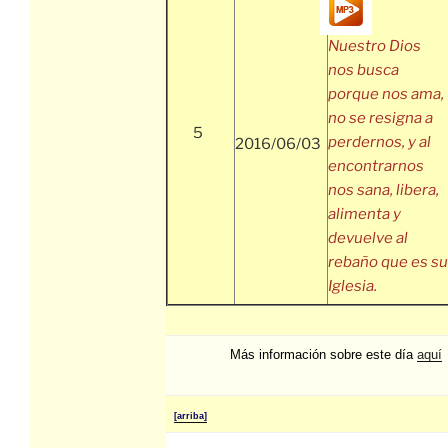
Nuestro Dios
nos busca
porque nos ama,
no se resigna a
5
perdernos, y al
2016/06/03
encontrarnos
nos sana, libera,
alimenta y
devuelve al
rebaño que es su
Iglesia.
Más información sobre este día
aquí
[arriba]