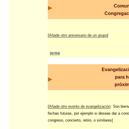
Comun
Congrega
[
Añade otro aniversario de un grupo
]
[arriba]
Evangelizac
para h
próxim
[
Añade otro evento de evangelización
: Son bien
fechas futuras, por ejemplo si deseas dar a con
congreso, concierto, retiro, o similares]