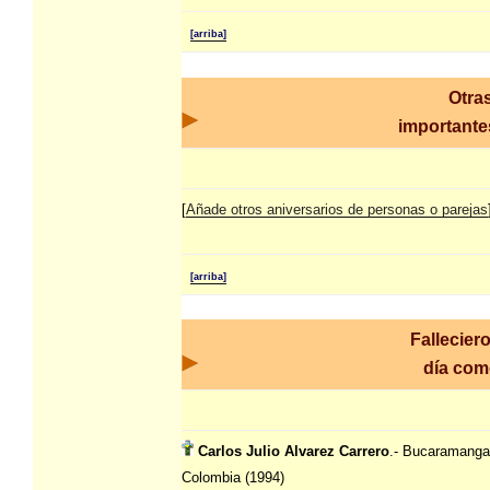
[arriba]
Otra
importantes
[
Añade otros aniversarios de personas o parejas
[arriba]
Fallecier
día co
Carlos Julio Alvarez Carrero
.- Bucaramanga
Colombia (1994)