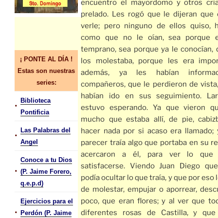
encuentro el mayordomo y otros cri
prelado. Les rogó que le dijeran que
verle; pero ninguno de ellos quiso, 
como que no le oían, sea porque 
temprano, sea porque ya le conocían, 
¡ PONTE AL DÍA !
los molestaba, porque les era impor
Estas son nuestras
además, ya les habían informa
series:
compañeros, que le perdieron de vista
habían ido en sus seguimiento. Lar
Biblioteca
•
estuvo esperando. Ya que vieron qu
Pontificia
mucho que estaba allí, de pie, cabizb
Las Palabras del
hacer nada por si acaso era llamado; 
•
Angel
parecer traía algo que portaba en su r
acercaron a él, para ver lo que 
Conoce a tu Dios
satisfacerse. Viendo Juan Diego qu
•
(P. Jaime Forero,
podía ocultar lo que traía, y que por eso 
q.e.p.d)
de molestar, empujar o aporrear, desc
poco, que eran flores; y al ver que to
Ejercicios para el
•
diferentes rosas de Castilla, y qu
Perdón (P. Jaime