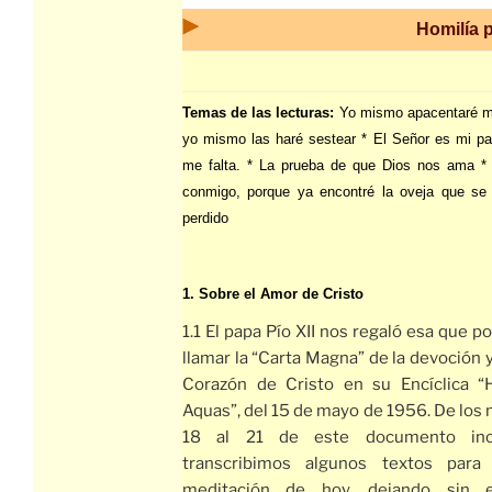
Homilía p
Temas de las lecturas:
Yo mismo apacentaré m
yo mismo las haré sestear * El Señor es mi pa
me falta. * La prueba de que Dios nos ama *
conmigo, porque ya encontré la oveja que se
perdido
1. Sobre el Amor de Cristo
1.1 El papa Pío XII nos regaló esa que 
llamar la “Carta Magna” de la devoción 
Corazón de Cristo en su Encíclica “H
Aquas”, del 15 de mayo de 1956. De los
18 al 21 de este documento inol
transcribimos algunos textos para 
meditación de hoy, dejando sin 