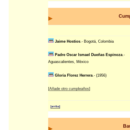
Cump
Jaime Hostios
.- Bogotá, Colombia
Padre Oscar Ismael Dueñas Espinoza
.-
Aguascalientes, Mèxico
Gloria Florez Herrera
.- (1956)
[
Añade otro cumpleaños
]
[arriba]
Ba