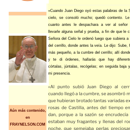
«Cuando Juan Diego oyó estas palabras de la 
cielo, se consoló mucho; quedó contento. Le
cuanto antes le despachara a ver al señor 
llevarle alguna señal y prueba, a fin de que le 
Señora del Cielo le ordenó luego que subiera a
del cerrillo, donde antes la veía. Le dijo: Sube, 
más pequeño, a la cumbre del cerrillo; allí dond
y te di órdenes, hallarás que hay diferente
córtalas, júntalas, recógelas; en seguida baja y
mi presencia.
«Al punto subió Juan Diego al cerri
cuando llegó a la cumbre, se asombró 
que hubieran brotado tantas variadas e
rosas de Castilla, antes del tiempo e
Aún más contenido,
dan, porque a la sazón se encrudecía e
en
estaban muy fragantes y llenas del roc
FRAYNELSON.COM
noche, que semejaba perlas preciosa