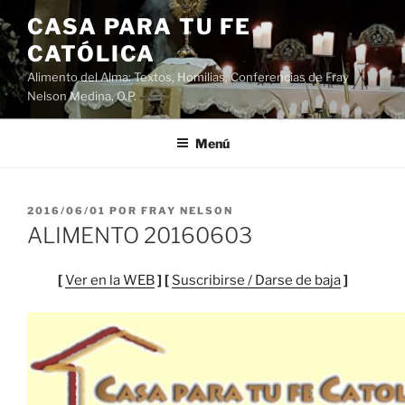
Saltar
CASA PARA TU FE
al
CATÓLICA
contenido
Alimento del Alma: Textos, Homilias, Conferencias de Fray
Nelson Medina, O.P.
Menú
PUBLICADO
2016/06/01
POR
FRAY NELSON
EL
ALIMENTO 20160603
[
Ver en la WEB
] [
Suscribirse / Darse de baja
]