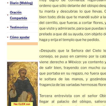
•
Diario (Weblog)
ordeno que sólo delante del obispo des
tu manta y descubras lo que llevas. 
Oración
•
bien todo; dirás que te mandé subir a 
Compartida
del cerrillo, que fueras a cortar flores, 
•
Testimonios
que viste y admiraste, para que puedas i
prelado a que dé su ayuda, con objeto 
•
Cómo ayudar
haga y erija el templo que he pedido.
«Después que la Señora del Cielo l
consejo, se puso en camino por la cal
viene derecho a México: ya contento 
de salir bien, trayendo con mucho cu
que portaba en su regazo, no fuera que
le soltara de las manos, y gozándo
fragancia de las variadas hermosas flore
Tercera entrevista con el señor Obi
llegar al palacio del obispo, salie