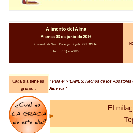
Alimento del Alma
Viernes 03 de junio de 2016
No
Convento de Santo Domingo, Bogotá, COLOMBIA.
Tel. +57 (1) 249-3385
Cada día tiene su
* Para el VIERNES: Hechos de los Apóstoles 
gracia…
América *
El milag
Te