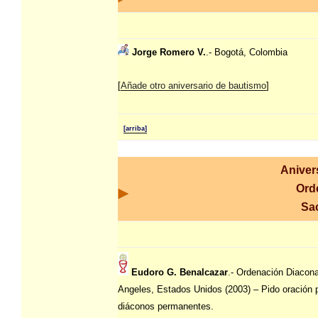
Jorge Romero V.
.- Bogotá, Colombia
[
Añade otro aniversario de bautismo
]
[arriba]
Aniver
Ord
Sa
Eudoro G. Benalcazar
.- Ordenación Diacona
Angeles, Estados Unidos (2003) – Pido oración p
diáconos permanentes.