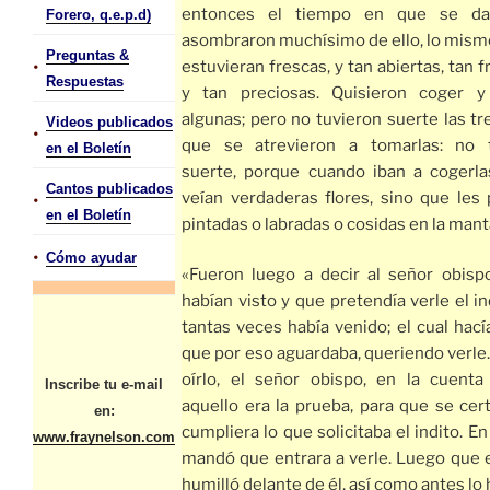
entonces el tiempo en que se da
Forero, q.e.p.d)
asombraron muchísimo de ello, lo mism
Preguntas &
•
estuvieran frescas, y tan abiertas, tan 
Respuestas
y tan preciosas. Quisieron coger y
algunas; pero no tuvieron suerte las t
Videos publicados
•
que se atrevieron a tomarlas: no t
en el Boletín
suerte, porque cuando iban a cogerla
Cantos publicados
veían verdaderas flores, sino que les 
•
en el Boletín
pintadas o labradas o cosidas en la mant
•
Cómo ayudar
«Fueron luego a decir al señor obisp
habían visto y que pretendía verle el i
tantas veces había venido; el cual hac
que por eso aguardaba, queriendo verle.
oírlo, el señor obispo, en la cuent
Inscribe tu e-mail
aquello era la prueba, para que se cert
en:
cumpliera lo que solicitaba el indito. E
www.fraynelson.com
mandó que entrara a verle. Luego que e
humilló delante de él, así como antes lo h