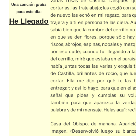
varias rosas de Castilla. Después q
Una canción
gratis
cortarlas, las traje abajo; las cogió con 
para este día:
de nuevo las echó en mi regazo, para q
He Llegado
trajera y a ti en persona te las diera. 
sabía bien que la cumbre del cerrillo no
en que se den flores, porque sólo ha
riscos, abrojos, espinas, nopales y mezq
por eso dudé; cuando fui llegando a l
del cerrillo, miré que estaba en el paraí
había juntas todas las varias y exquisi
de Castilla, brillantes de rocío, que lu
cortar. Ella me dijo por qué te las 
entregar; y así lo hago, para que en ella
señal que pides y cumplas su volu
también para que aparezca la verda
palabra y de mi mensaje. Helas aquí: recí
Casa del Obispo, de mañana. Aparici
imagen. «Desenvolvió luego su blanc