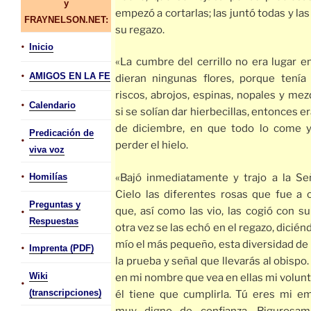
y
empezó a cortarlas; las juntó todas y la
FRAYNELSON.NET:
su regazo.
•
Inicio
«La cumbre del cerrillo no era lugar e
•
AMIGOS EN LA FE
dieran ningunas flores, porque tení
riscos, abrojos, espinas, nopales y mez
•
Calendario
si se solían dar hierbecillas, entonces e
de diciembre, en que todo lo come 
Predicación de
•
perder el hielo.
viva voz
•
Homilías
«Bajó inmediatamente y trajo a la Se
Cielo las diferentes rosas que fue a c
Preguntas y
•
que, así como las vio, las cogió con s
Respuestas
otra vez se las echó en el regazo, diciénd
mío el más pequeño, esta diversidad de
•
Imprenta (PDF)
la prueba y señal que llevarás al obispo.
Wiki
en mi nombre que vea en ellas mi volun
•
(transcripciones)
él tiene que cumplirla. Tú eres mi em
muy digno de confianza. Rigurosam