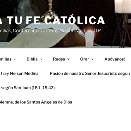
 TU FE CATÓLICA
ilias, Conferencias de Fray Nelson Medina, O.P.
milías
Biblia
Redes
Orar
Apóyanos!
 fray Nelson Medina
Pasión de nuestro Señor Jesucristo según
 según San Juan (18,1–19,42)
solemne, de los Santos Ángeles de Dios