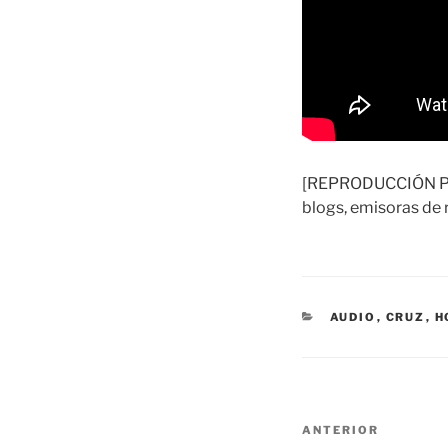
[REPRODUCCIÓN PERM
blogs, emisoras de r
CATEGORÍAS
AUDIO
,
CRUZ
,
H
Navegación
Entrada
ANTERIOR