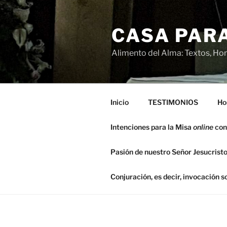
Saltar
al
CASA PARA
contenido
Alimento del Alma: Textos, Hom
Inicio
TESTIMONIOS
Ho
Intenciones para la Misa
online
con
Pasión de nuestro Señor Jesucristo
Conjuración, es decir, invocación 