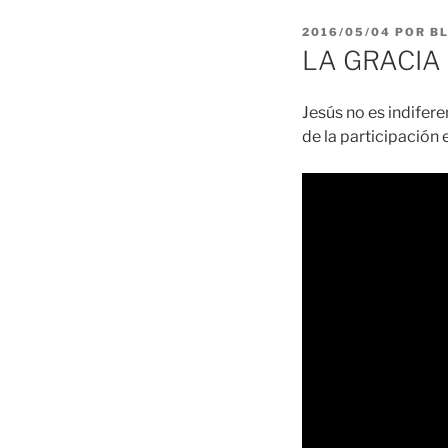
PUBLICADO
2016/05/04
POR
B
EL
LA GRACIA d
Jesús no es indifer
de la participación 