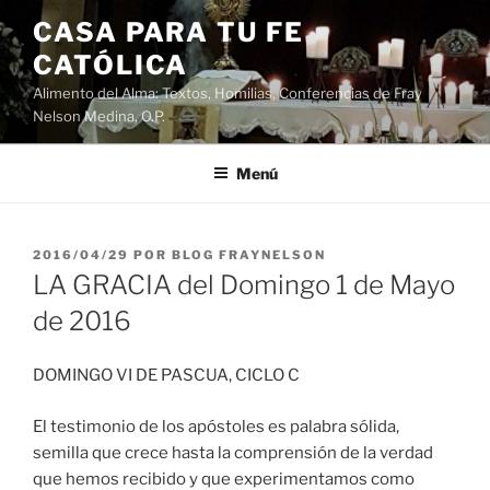
Saltar
CASA PARA TU FE
al
CATÓLICA
contenido
Alimento del Alma: Textos, Homilias, Conferencias de Fray
Nelson Medina, O.P.
Menú
PUBLICADO
2016/04/29
POR
BLOG FRAYNELSON
EL
LA GRACIA del Domingo 1 de Mayo
de 2016
DOMINGO VI DE PASCUA, CICLO C
El testimonio de los apóstoles es palabra sólida,
semilla que crece hasta la comprensión de la verdad
que hemos recibido y que experimentamos como