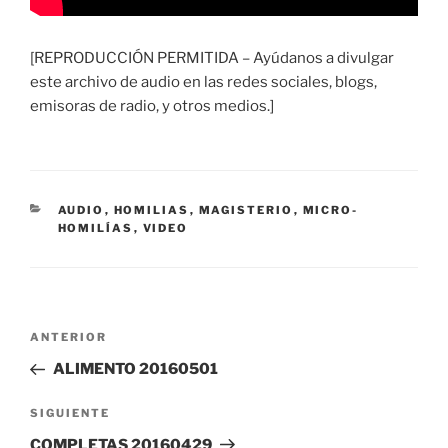
[REPRODUCCIÓN PERMITIDA – Ayúdanos a divulgar
este archivo de audio en las redes sociales, blogs,
emisoras de radio, y otros medios.]
CATEGORÍAS
AUDIO
,
HOMILIAS
,
MAGISTERIO
,
MICRO-
HOMILÍAS
,
VIDEO
Navegación
Entrada
ANTERIOR
de
anterior:
ALIMENTO 20160501
entradas
Siguiente
SIGUIENTE
entrada
COMPLETAS 20160429