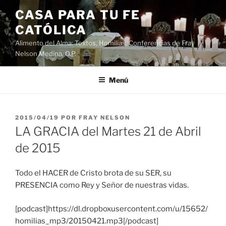
Saltar
CASA PARA TU FE
al
CATÓLICA
contenido
Alimento del Alma: Textos, Homilias, Conferencias de Fray
Nelson Medina, O.P.
Menú
PUBLICADO
2015/04/19
POR
FRAY NELSON
EL
LA GRACIA del Martes 21 de Abril
de 2015
Todo el HACER de Cristo brota de su SER, su
PRESENCIA como Rey y Señor de nuestras vidas.
[podcast]https://dl.dropboxusercontent.com/u/15652/
homilias_mp3/20150421.mp3[/podcast]