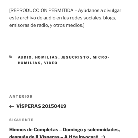
[REPRODUCCIÓN PERMITIDA – Ayúdanos a divulgar
este archivo de audio en las redes sociales, blogs,
emisoras de radio, y otros medios.]
CATEGORÍAS
AUDIO
,
HOMILIAS
,
JESUCRISTO
,
MICRO-
HOMILÍAS
,
VIDEO
Navegación
Entrada
ANTERIOR
de
anterior:
VÍSPERAS 20150419
entradas
Siguiente
SIGUIENTE
entrada
Himnos de Completas – Domingo y solemnidades,
después de II Vísperas – A ti te invocaré