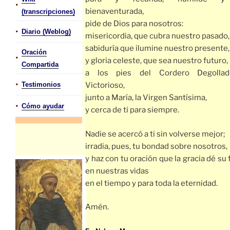
•
bienaventurada,
(transcripciones)
pide de Dios para nosotros:
•
Diario (Weblog)
misericordia, que cubra nuestro pasado,
sabiduría que ilumine nuestro presente,
Oración
•
y gloria celeste, que sea nuestro futuro,
Compartida
a los pies del Cordero Degolla
•
Testimonios
Victorioso,
junto a María, la Virgen Santísima,
•
Cómo ayudar
y cerca de ti para siempre.
Nadie se acercó a ti sin volverse mejor;
irradia, pues, tu bondad sobre nosotros,
y haz con tu oración que la gracia dé su 
en nuestras vidas
en el tiempo y para toda la eternidad.
Amén.