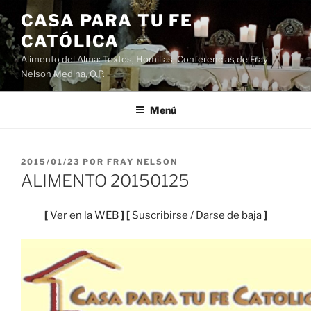
Saltar
CASA PARA TU FE
al
CATÓLICA
contenido
Alimento del Alma: Textos, Homilias, Conferencias de Fray
Nelson Medina, O.P.
Menú
PUBLICADO
2015/01/23
POR
FRAY NELSON
EL
ALIMENTO 20150125
[
Ver en la WEB
] [
Suscribirse / Darse de baja
]