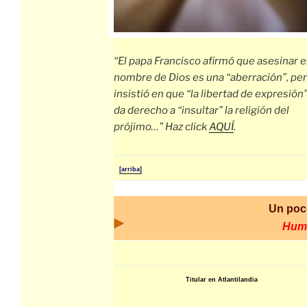
“El papa Francisco afirmó que asesinar 
nombre de Dios es una “aberración”, pe
insistió en que “la libertad de expresión
da derecho a “insultar” la religión del
prójimo…” Haz click
AQUÍ
.
[arriba]
Un poc
Hum
Titular en Atlantilandia