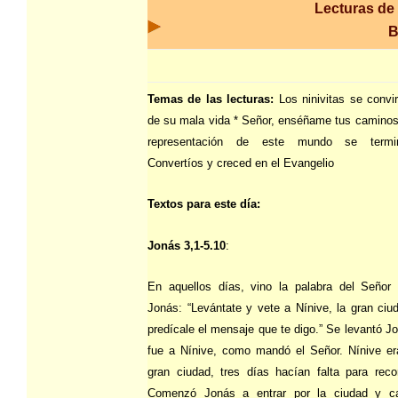
Lecturas de 
B
Temas de las lecturas:
Los ninivitas se convir
de su mala vida * Señor, enséñame tus caminos
representación de este mundo se term
Convertíos y creced en el Evangelio
Textos para este día:
Jonás 3,1-5.10
:
En aquellos días, vino la palabra del Señor 
Jonás: “Levántate y vete a Nínive, la gran ciu
predícale el mensaje que te digo.” Se levantó J
fue a Nínive, como mandó el Señor. Nínive er
gran ciudad, tres días hacían falta para recor
Comenzó Jonás a entrar por la ciudad y c