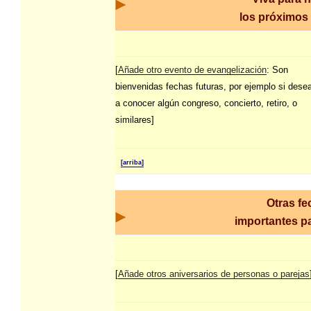
los próximos
[
Añade otro evento de evangelización
: Son
bienvenidas fechas futuras, por ejemplo si dese
a conocer algún congreso, concierto, retiro, o
similares]
[arriba]
Otras fe
importantes pa
[
Añade otros aniversarios de personas o parejas