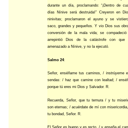
durante un día, proclamando: “¡Dentro de cua
días Nínive será destruida!” Creyeron en Dio
ninivitas; proclamaron el ayuno y se vistier
saco, grandes y pequeños. Y vio Dios sus obr
conversión de la mala vida; se compadeció
arrepintió Dios de la catástrofe con que 
amenazado a Nínive, y no la ejecutó.
Salmo 24
:
Señor, enséñame tus caminos, / instrúyeme e
sendas: / haz que camine con lealtad; / ensé
porque tú eres mi Dios y Salvador. R.
Recuerda, Señor, que tu ternura / y tu miseri
son eternas; / acuérdate de mí con misericordia,
tu bondad, Señor. R.
El Señor es bueno y es recto, / y enseña el ca