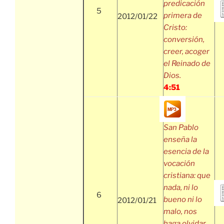
predicación
5
primera de
2012/01/22
Cristo:
conversión,
creer, acoger
el Reinado de
Dios.
4:51
San Pablo
enseña la
esencia de la
vocación
cristiana: que
nada, ni lo
6
bueno ni lo
2012/01/21
malo, nos
haga olvidar