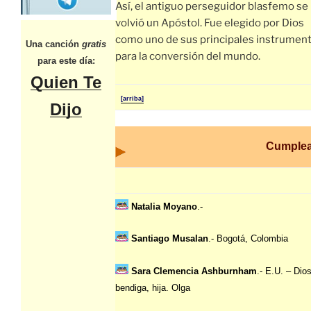
Así, el antiguo perseguidor blasfemo se
volvió un Apóstol. Fue elegido por Dios
como uno de sus principales instrumen
Una canción
gratis
para la conversión del mundo.
para este día:
Quien Te
[arriba]
Dijo
Cumple
Natalia Moyano
.-
Santiago Musalan
.- Bogotá, Colombia
Sara Clemencia Ashburnham
.- E.U. – Dios
bendiga, hija. Olga