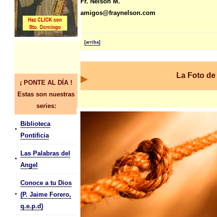
Fr. Nelson M.
amigos@fraynelson.com
[arriba]
La Foto de
¡ PONTE AL DÍA !
Estas son nuestras
series:
Biblioteca
•
Pontificia
Las Palabras del
•
Angel
Conoce a tu Dios
•
(P. Jaime Forero,
q.e.p.d)