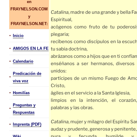
en
FRAYNELSON.COM
Catalina
, madre de una grande y bella Fa
y
Espiritual,
FRAYNELSON.NET:
acógenos como fruto de tu poderosí
plegaria;
•
Inicio
recíbenos como discípulos en la escuc
•
AMIGOS EN LA FE
tu sabia doctrina,
abrázanos como a hijos que en ti confían
•
Calendario
enséñanos a ser hermanos, diversos 
unidos:
Predicación de
•
partícipes de un mismo Fuego de Amo
viva voz
Cristo,
•
ágiles en el servicio a la Santa Iglesia,
Homilías
limpios en la intención, el corazón
Preguntas y
palabras y las obras.
•
Respuestas
Catalina
, mujer y milagro del Espíritu Sa
•
Imprenta (PDF)
audaz y prudente, generosa y penitente,
pura y fecunda, humilde y
Wiki