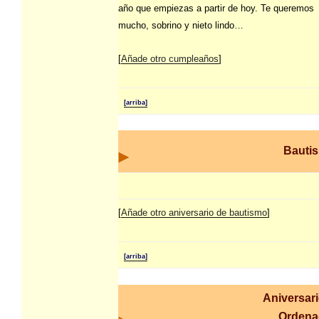
año que empiezas a partir de hoy. Te queremos
mucho, sobrino y nieto lindo…
[
Añade otro cumpleaños
]
[arriba]
Bauti
[
Añade otro aniversario de bautismo
]
[arriba]
Aniversar
Ordena