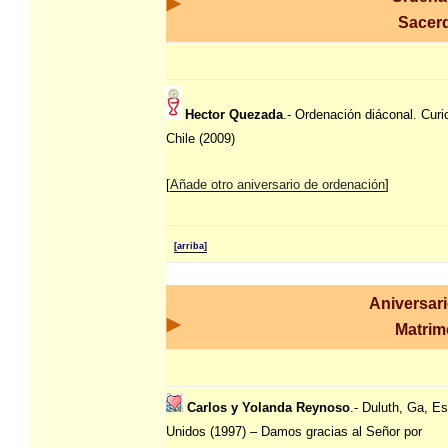
Sacerd
Hector Quezada
.- Ordenación diáconal. Curi
Chile (2009)
[
Añade otro aniversario de ordenación
]
[arriba]
Aniversar
Matrim
Carlos y Yolanda Reynoso
.- Duluth, Ga, E
Unidos (1997) – Damos gracias al Señor por