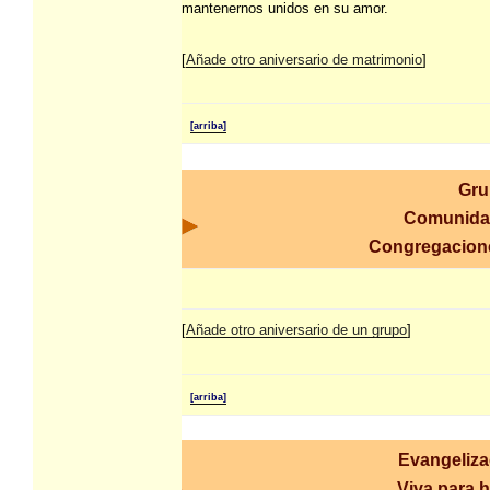
mantenernos unidos en su amor.
[
Añade otro aniversario de matrimonio
]
[arriba]
Gru
Comunida
Congregacio
[
Añade otro aniversario de un grupo
]
[arriba]
Evangeliza
Viva para 