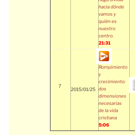
hacia dónde
vamos y
quién es
nuestro
centro.
21:31
Rompimiento
y
crecimiento:
7
dos
2015/01/25
dimensiones
necesarias
de la vida
cristiana
5:06