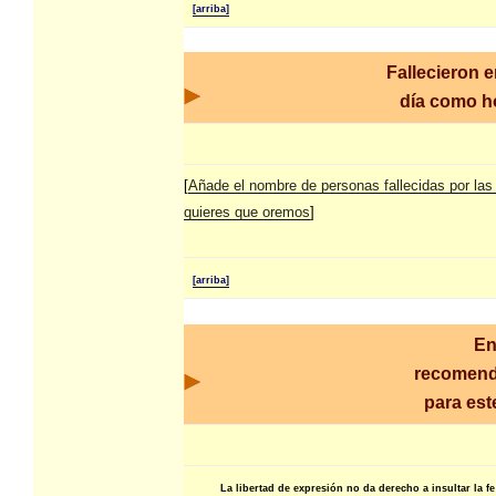
[arriba]
Fallecieron 
día como 
[
Añade el nombre de personas fallecidas por las
quieres que oremos
]
[arriba]
En
recomen
para est
La libertad de expresión no da derecho a insultar la fe