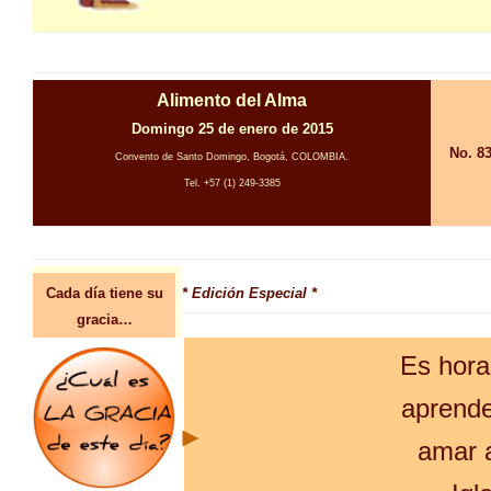
Alimento del Alma
Domingo 25 de enero de 2015
No. 8
Convento de Santo Domingo, Bogotá, COLOMBIA.
Tel. +57 (1) 249-3385
Cada día tiene su
* Edición Especial *
gracia…
Es hora
aprende
amar a