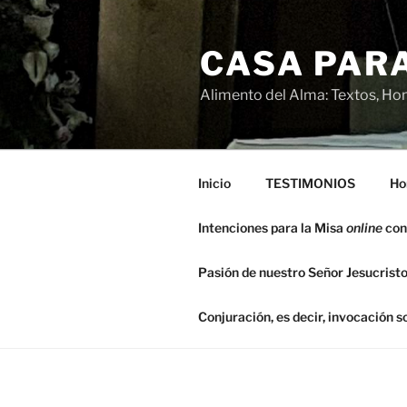
Saltar
al
CASA PARA
contenido
Alimento del Alma: Textos, Hom
Inicio
TESTIMONIOS
Ho
Intenciones para la Misa
online
con
Pasión de nuestro Señor Jesucristo
Conjuración, es decir, invocación 