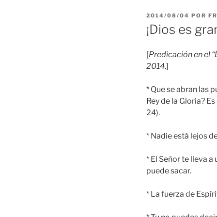
PUBLICADO
2014/08/04
POR
F
EL
¡Dios es gra
[
Predicación en el 
2014
.]
* Que se abran las p
Rey de la Gloria? Es
24).
* Nadie está lejos d
* El Señor te lleva a
puede sacar.
* La fuerza de Espír