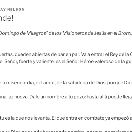
RAY NELSON
nde!
“Domingo de Milagros” de los Misioneros de Jesús en el Bronx
uertas; queden abiertas de par en par: Va a entrar el Rey de la G
 el Señor, fuerte y valiente; es el Señor Héroe valeroso de la 
e la misericordia, del amor, de la sabiduría de Dios, porque Di
 una luz nueva. Dale un nombre a tu pozo: hasta allá puede llega
itu es la que nos levanta. El que entra en combate ya empezó a 