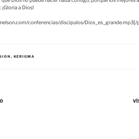
r que Dios no puede hacer nada contigo, porque los mejores a
¡Gloria a Dios!
aynelson.com/conferencias/discipulos/Dios_es_grande.mp3[/
SION
,
KERIGMA
10
VÍ