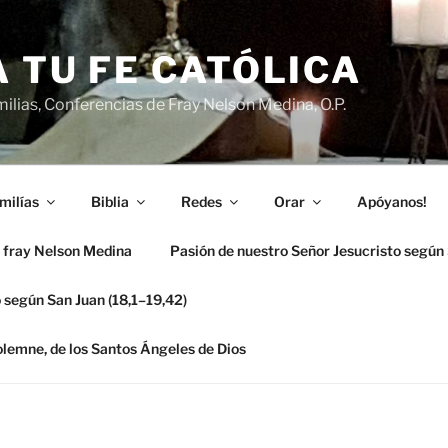
 TU FE CATÓLICA
ilias, Conferencias de Fray Nelson Medina, O.P.
milías
Biblia
Redes
Orar
Apóyanos!
 fray Nelson Medina
Pasión de nuestro Señor Jesucristo según
 según San Juan (18,1–19,42)
solemne, de los Santos Ángeles de Dios