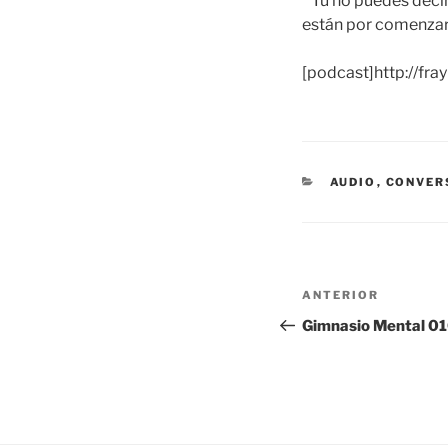
* Tu no puedes deci
están por comenzar. 
[podcast]http://fr
CATEGORÍAS
AUDIO
,
CONVER
Navegación
Entrada
ANTERIOR
de
anterior:
Gimnasio Mental 0
entradas