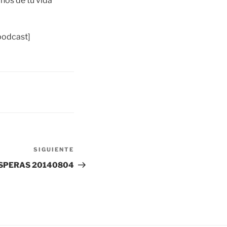
ños de tu vida
podcast]
SIGUIENTE
Siguiente
entrada
SPERAS 20140804