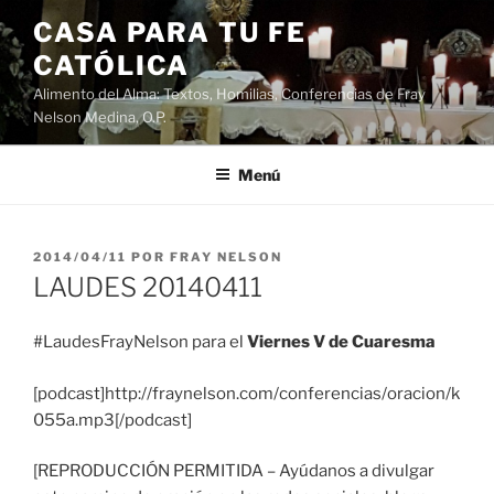
Saltar
CASA PARA TU FE
al
CATÓLICA
contenido
Alimento del Alma: Textos, Homilias, Conferencias de Fray
Nelson Medina, O.P.
Menú
PUBLICADO
2014/04/11
POR
FRAY NELSON
EL
LAUDES 20140411
#LaudesFrayNelson para el
Viernes V de Cuaresma
[podcast]http://fraynelson.com/conferencias/oracion/k
055a.mp3[/podcast]
[REPRODUCCIÓN PERMITIDA – Ayúdanos a divulgar