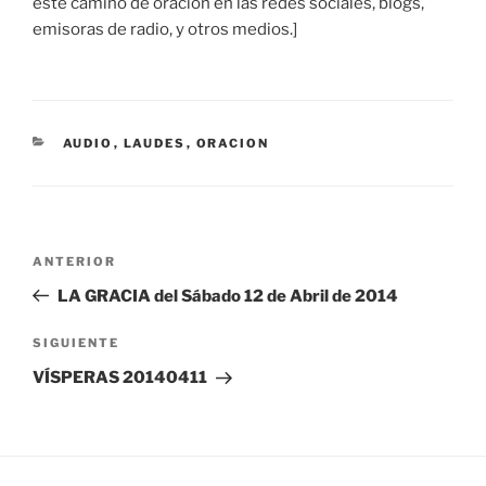
este camino de oración en las redes sociales, blogs,
emisoras de radio, y otros medios.]
CATEGORÍAS
AUDIO
,
LAUDES
,
ORACION
Navegación
Entrada
ANTERIOR
de
anterior:
LA GRACIA del Sábado 12 de Abril de 2014
entradas
Siguiente
SIGUIENTE
entrada
VÍSPERAS 20140411