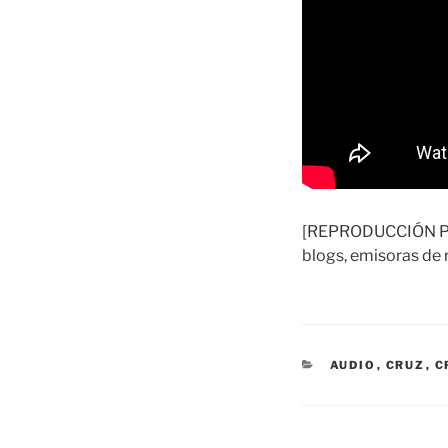
[REPRODUCCIÓN PERM
blogs, emisoras de r
CATEGORÍAS
AUDIO
,
CRUZ
,
C