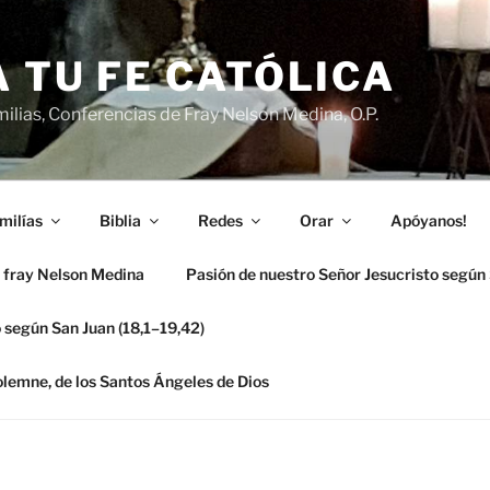
 TU FE CATÓLICA
ilias, Conferencias de Fray Nelson Medina, O.P.
milías
Biblia
Redes
Orar
Apóyanos!
 fray Nelson Medina
Pasión de nuestro Señor Jesucristo según
 según San Juan (18,1–19,42)
solemne, de los Santos Ángeles de Dios