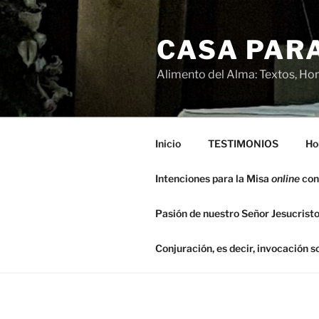
Saltar
al
CASA PARA
contenido
Alimento del Alma: Textos, Hom
Inicio
TESTIMONIOS
Ho
Intenciones para la Misa
online
con
Pasión de nuestro Señor Jesucristo
Conjuración, es decir, invocación 