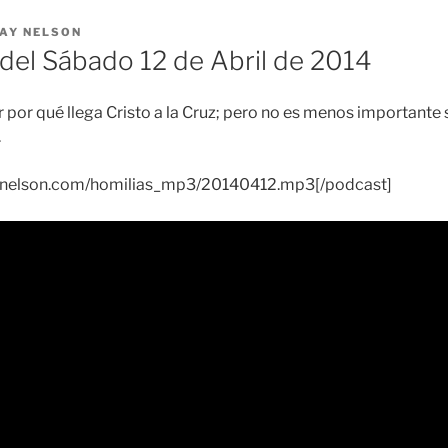
AY NELSON
el Sábado 12 de Abril de 2014
 por qué llega Cristo a la Cruz; pero no es menos importante 
.
raynelson.com/homilias_mp3/20140412.mp3[/podcast]