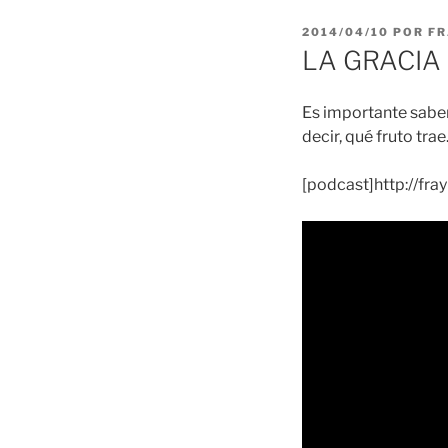
PUBLICADO
2014/04/10
POR
FR
EL
LA GRACIA d
Es importante saber
decir, qué fruto trae
[podcast]http://f