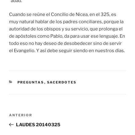
“abad.”
Cuando se reúne el Concilio de Nicea, en el 325, es
muy natural hablar de los padres conciliares, porque la
autoridad de los obispos y su servicio, que prolonga el
de apóstoles como Pablo, da para usar ese lenguaje. En
todo eso no hay deseo de desobedecer sino de servir
el Evangelio. Y así debe seguir siendo en nuestros días.
CATEGORÍAS
PREGUNTAS
,
SACERDOTES
Navegación
Entrada
ANTERIOR
de
anterior:
LAUDES 20140325
entradas