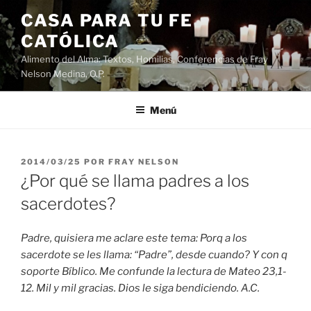
Saltar
CASA PARA TU FE
al
CATÓLICA
contenido
Alimento del Alma: Textos, Homilias, Conferencias de Fray
Nelson Medina, O.P.
Menú
PUBLICADO
2014/03/25
POR
FRAY NELSON
EL
¿Por qué se llama padres a los
sacerdotes?
Padre, quisiera me aclare este tema: Porq a los
sacerdote se les llama: “Padre”, desde cuando? Y con q
soporte Bíblico. Me confunde la lectura de Mateo 23,1-
12. Mil y mil gracias. Dios le siga bendiciendo. A.C.