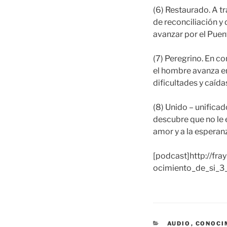
(6) Restaurado. A t
de reconciliación y
avanzar por el Puen
(7) Peregrino. En c
el hombre avanza en
dificultades y caídas
(8) Unido – unificad
descubre que no le 
amor y a la esperan
[podcast]http://fr
ocimiento_de_si_3
CATEGORÍAS
AUDIO
,
CONOCI