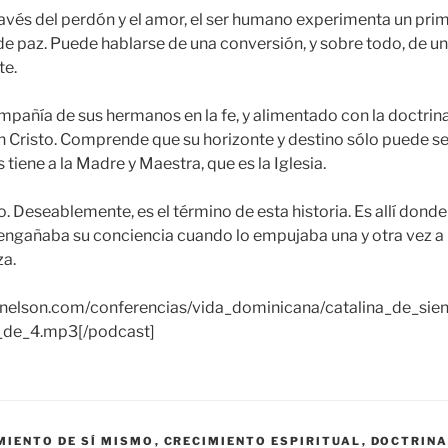
ravés del perdón y el amor, el ser humano experimenta un prim
 de paz. Puede hablarse de una conversión, y sobre todo, de u
te.
ompañía de sus hermanos en la fe, y alimentado con la doctrin
 Cristo. Comprende que su horizonte y destino sólo puede ser
 tiene a la Madre y Maestra, que es la Iglesia.
o. Deseablemente, es el término de esta historia. Es allí dond
engañaba su conciencia cuando lo empujaba una y otra vez a l
za.
aynelson.com/conferencias/vida_dominicana/catalina_de_sie
_de_4.mp3[/podcast]
MIENTO DE SÍ MISMO
,
CRECIMIENTO ESPIRITUAL
,
DOCTRINA