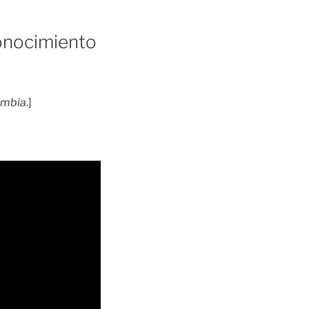
Conocimiento
lombia
.]