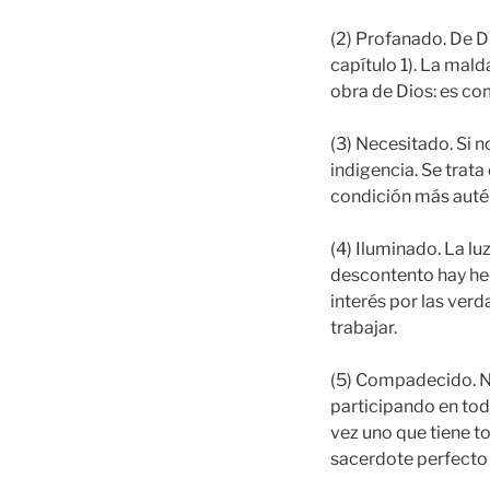
(2) Profanado. De Di
capítulo 1). La mal
obra de Dios: es com
(3) Necesitado. Si n
indigencia. Se trata
condición más autén
(4) Iluminado. La lu
descontento hay hec
interés por las verd
trabajar.
(5) Compadecido. No
participando en tod
vez uno que tiene 
sacerdote perfecto 