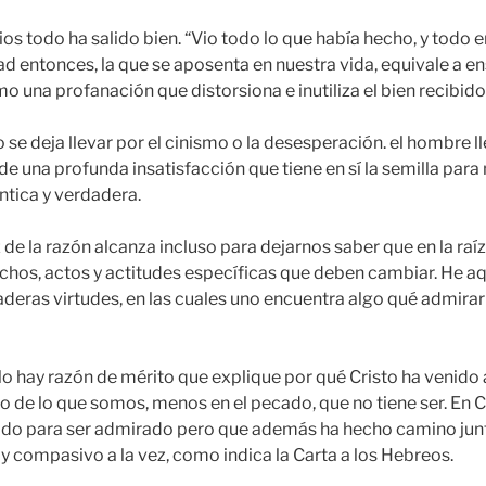
os todo ha salido bien. “Vio todo lo que había hecho, y todo 
dad entonces, la que se aposenta en nuestra vida, equivale a e
o una profanación que distorsiona e inutiliza el bien recibido
o se deja llevar por el cinismo o la desesperación. el hombre 
 de una profunda insatisfacción que tiene en sí la semilla par
tica y verdadera.
z de la razón alcanza incluso para dejarnos saber que en la raí
hos, actos y actitudes específicas que deben cambiar. He aq
aderas virtudes, en las cuales uno encuentra algo qué admirar
 hay razón de mérito que explique por qué Cristo ha venido a 
o de lo que somos, menos en el pecado, que no tiene ser. En C
todo para ser admirado pero que además ha hecho camino jun
y compasivo a la vez, como indica la Carta a los Hebreos.