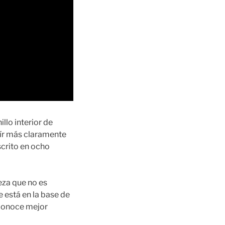
illo interior de
 oír más claramente
crito en ocho
teza que no es
 está en la base de
 conoce mejor