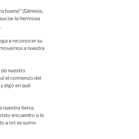
era bueno” (Génesis,
nsuciar la hermosa
.
llega a reconocer su
a movernos a nuestra
z de nuestro
uí el comienzo del
 y algo en qué
nuestra tierra,
risto encuentro a la
to a mí: es sumo