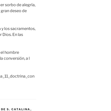
er sorbo de alegría,
n gran deseo de
a y los sacramentos,
 Dios. En las
e el hombre
a conversión, a l
na_11_doctrina_con
 DE S. CATALINA
,