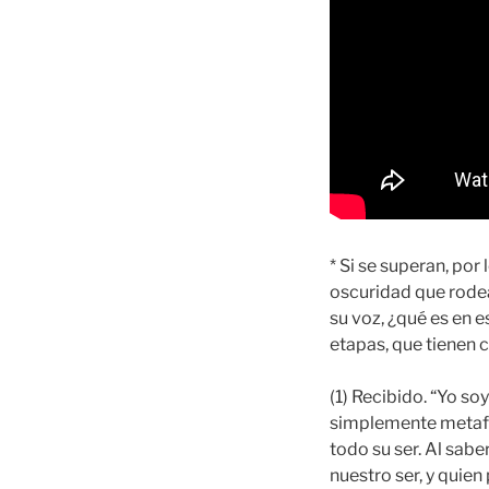
* Si se superan, por 
oscuridad que rodean
su voz, ¿qué es en
etapas, que tienen
(1) Recibido. “Yo so
simplemente metafís
todo su ser. Al sab
nuestro ser, y quien