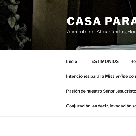
Saltar
al
CASA PARA
contenido
Alimento del Alma: Textos, Hom
Inicio
TESTIMONIOS
Ho
Intenciones para la Misa
online
con
Pasión de nuestro Señor Jesucristo
Conjuración, es decir, invocación 