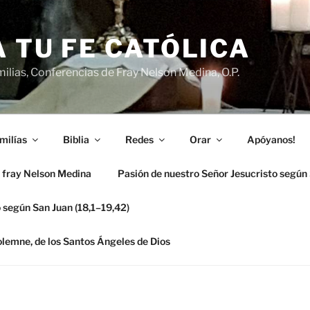
 TU FE CATÓLICA
ilias, Conferencias de Fray Nelson Medina, O.P.
milías
Biblia
Redes
Orar
Apóyanos!
 fray Nelson Medina
Pasión de nuestro Señor Jesucristo según
 según San Juan (18,1–19,42)
solemne, de los Santos Ángeles de Dios