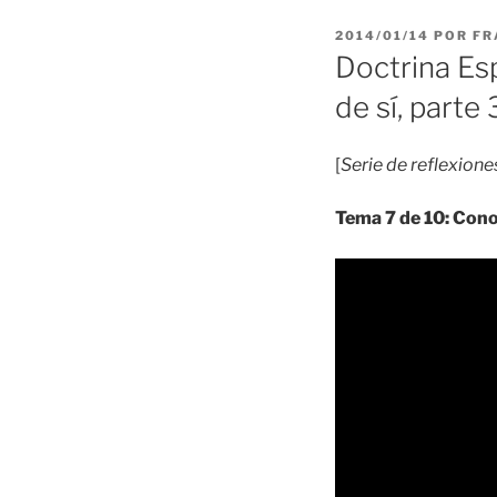
PUBLICADO
2014/01/14
POR
FR
EL
Doctrina Esp
de sí, parte 
[
Serie de reflexion
Tema 7 de 10: Conoc