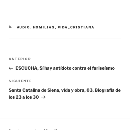
CATEGORÍAS
AUDIO
,
HOMILIAS
,
VIDA_CRISTIANA
Navegación
Entrada
ANTERIOR
de
anterior:
ESCUCHA, Sí hay antídoto contra el fariseísmo
entradas
Siguiente
SIGUIENTE
entrada
Santa Catalina de Siena, vida y obra, 03, Biografia de
los 23 a los 30