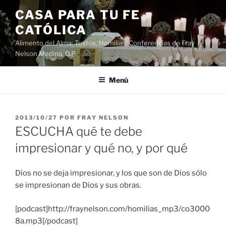
Saltar
CASA PARA TU FE
al
CATÓLICA
contenido
Alimento del Alma: Textos, Homilias, Conferencias de Fray
Nelson Medina, O.P.
Menú
PUBLICADO
2013/10/27
POR
FRAY NELSON
EL
ESCUCHA qué te debe
impresionar y qué no, y por qué
Dios no se deja impresionar, y los que son de Dios sólo
se impresionan de Dios y sus obras.
[podcast]http://fraynelson.com/homilias_mp3/co3000
8a.mp3[/podcast]